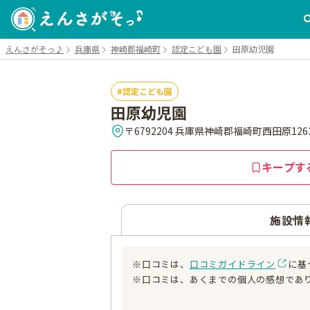
えんさがそっ♪
兵庫県
神崎郡福崎町
認定こども園
田原幼児園
認定こども園
田原幼児園
〒6792204 兵庫県神崎郡福崎町西田原1263
キープす
施設情
※口コミは、
口コミガイドライン
に基
※口コミは、あくまでの個人の感想であ