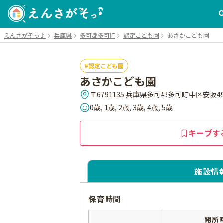
えんさがそっ♪
兵庫県
多可郡多可町
認定こども園
あさかこども園
認定こども園
あさかこども園
〒6791135 兵庫県多可郡多可町中区安坂49
0歳, 1歳, 2歳, 3歳, 4歳, 5歳
キープす
施設情
保育時間
開所