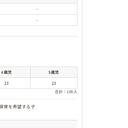
-
-
4歳児
5歳児
23
23
合計：105人
の保育を希望する子