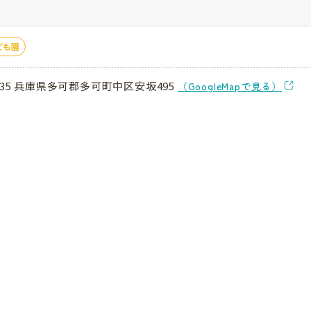
ども園
1135 兵庫県多可郡多可町中区安坂495
（GoogleMapで見る）