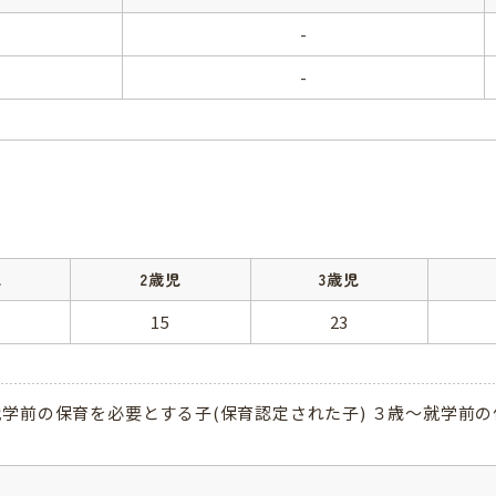
-
-
児
2歳児
3歳児
15
23
学前の保育を必要とする子(保育認定された子) ３歳～就学前