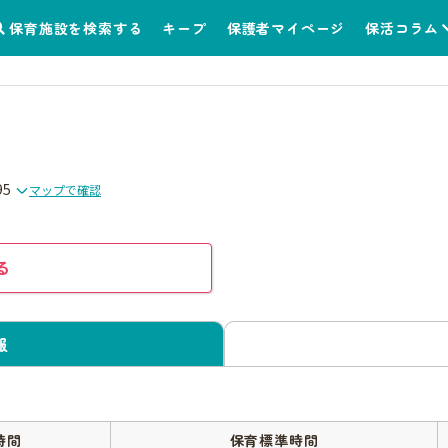
保育施設を検索する
キープ
保護者マイページ
保活コラム
5
マップで確認
る
報
時間
保育標準時間