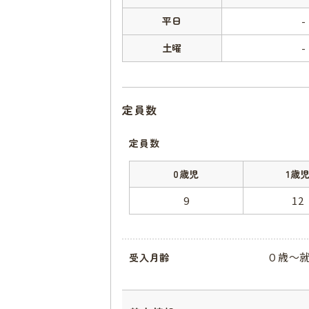
平日
-
土曜
-
定員数
定員数
0歳児
1歳
9
12
０歳～就
受入月齢