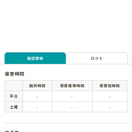
施設情報
口コミ
保育時間
開所時間
保育標準時間
保育短時間
平日
-
-
-
土曜
-
-
-