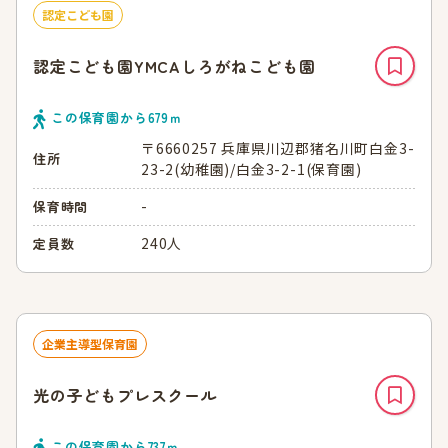
認定こども園
認定こども園YMCAしろがねこども園
この保育園から
679
ｍ
〒6660257 兵庫県川辺郡猪名川町白金3-
住所
23-2(幼稚園)/白金3-2-1(保育園)
-
保育時間
240人
定員数
企業主導型保育園
光の子どもプレスクール
この保育園から
737
ｍ