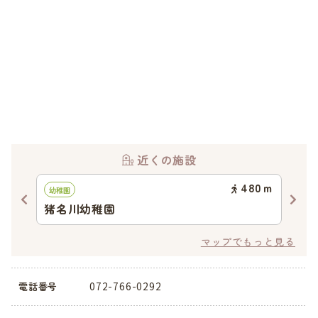
近くの施設
37
ｍ
480
ｍ
幼稚園
認可
猪名川幼稚園
大
マップでもっと見る
072-766-0292
電話番号