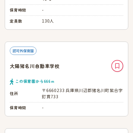
-
保育時間
130人
定員数
認可外保育園
大陽猪名川自動車学校
この保育園から
666
ｍ
〒6660233 兵庫県川辺郡猪名川町紫合字
住所
釘貫733
-
保育時間