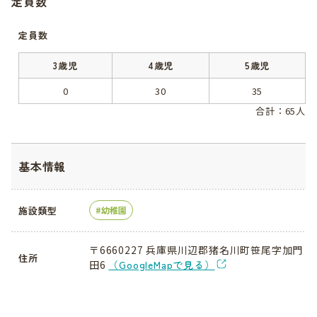
定員数
定員数
3歳児
4歳児
5歳児
0
30
35
合計：65人
基本情報
施設類型
幼稚園
〒6660227 兵庫県川辺郡猪名川町笹尾字加門
住所
田6
（GoogleMapで見る）