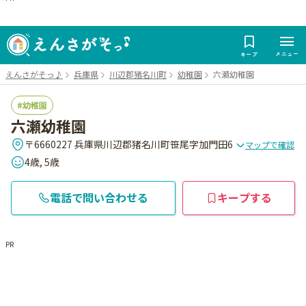
メニュー
キープ
えんさがそっ♪
兵庫県
川辺郡猪名川町
幼稚園
六瀬幼稚園
幼稚園
六瀬幼稚園
〒6660227 兵庫県川辺郡猪名川町笹尾字加門田6
マップで確認
4歳, 5歳
電話で問い合わせる
キープする
PR