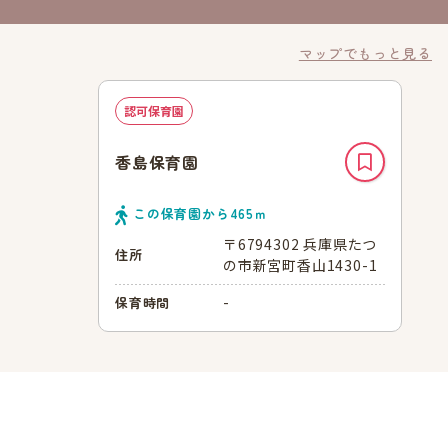
マップでもっと見る
認可保育園
香島保育園
この保育園から
465
ｍ
〒6794302 兵庫県たつ
住所
の市新宮町香山1430-1
-
保育時間