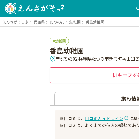
えんさがそっ♪
兵庫県
たつの市
幼稚園
香島幼稚園
幼稚園
香島幼稚園
〒6794302 兵庫県たつの市新宮町香山1123
キープす
施設情
※口コミは、
口コミガイドライン
に基
※口コミは、あくまでの個人の感想であ