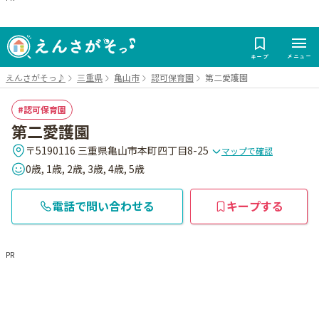
メニュー
キープ
えんさがそっ♪
三重県
亀山市
認可保育園
第二愛護園
認可保育園
第二愛護園
〒5190116 三重県亀山市本町四丁目8-25
マップで確認
0歳, 1歳, 2歳, 3歳, 4歳, 5歳
電話で問い合わせる
キープする
PR