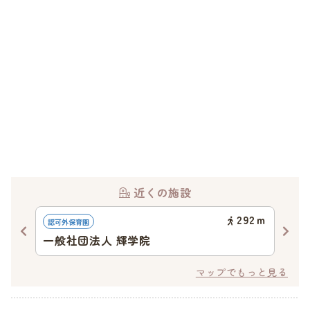
近くの施設
12
ｍ
292
ｍ
認可外保育園
地域
一般社団法人 輝学院
ち
マップでもっと見る