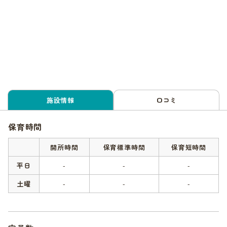
施設情報
口コミ
保育時間
開所時間
保育標準時間
保育短時間
平日
-
-
-
土曜
-
-
-