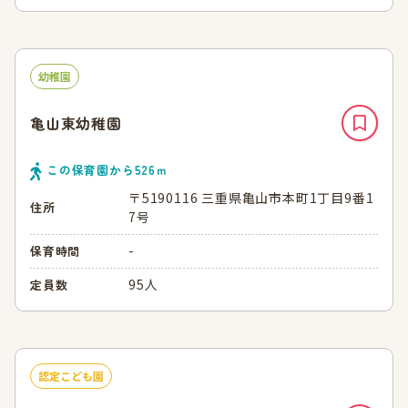
幼稚園
亀山東幼稚園
この保育園から
526
ｍ
〒5190116 三重県亀山市本町1丁目9番1
住所
7号
-
保育時間
95人
定員数
認定こども園