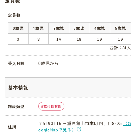
定員数
定員数
0歳児
1歳児
2歳児
3歳児
4歳児
5歳児
3
8
14
18
19
19
合計：81人
0歳児から
受入月齢
基本情報
施設類型
認可保育園
〒5190116 三重県亀山市本町四丁目8-25
（G
住所
oogleMapで見る）