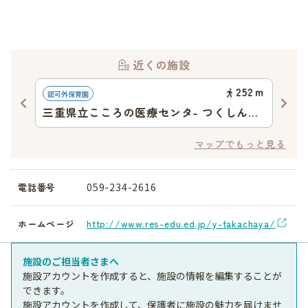
近くの施設
19
ｍ
252
ｍ
認可外保育園
認定
三重県立こころの医療センタ- つくしんぼ
風
保育園
マップでもっと見る
059-234-2616
電話番号
http://www.res-edu.ed.jp/y-takachaya/
ホームページ
施設のご担当者さまへ
施設アカウントを作成すると、施設の情報を編集することが
できます。
施設アカウントを作成して、保護者に施設の魅力を届けませ