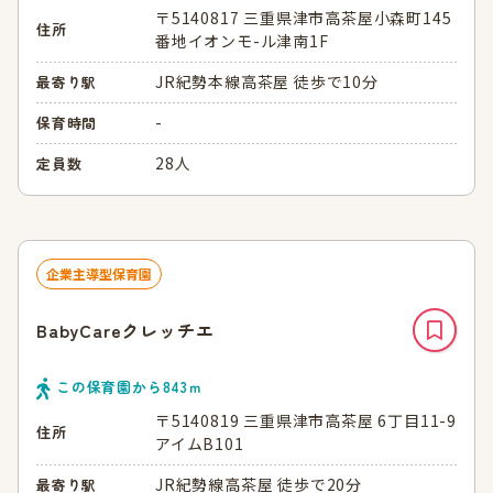
〒5140817 三重県津市高茶屋小森町145
住所
番地イオンモ-ル津南1F
JR紀勢本線高茶屋 徒歩で10分
最寄り駅
-
保育時間
28人
定員数
企業主導型保育園
BabyCareクレッチエ
この保育園から
843
ｍ
〒5140819 三重県津市高茶屋 6丁目11-9
住所
アイムB101
JR紀勢線高茶屋 徒歩で20分
最寄り駅