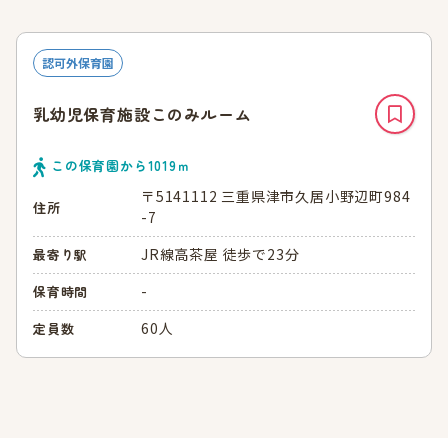
認可外保育園
乳幼児保育施設このみルーム
この保育園から
1019
ｍ
〒5141112 三重県津市久居小野辺町984
住所
-7
JR線高茶屋 徒歩で23分
最寄り駅
-
保育時間
60人
定員数