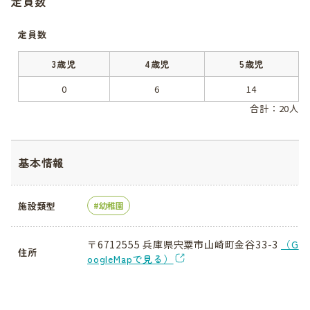
定員数
定員数
3歳児
4歳児
5歳児
0
6
14
合計：20人
基本情報
施設類型
幼稚園
〒6712555 兵庫県宍粟市山崎町金谷33-3
（G
住所
oogleMapで見る）