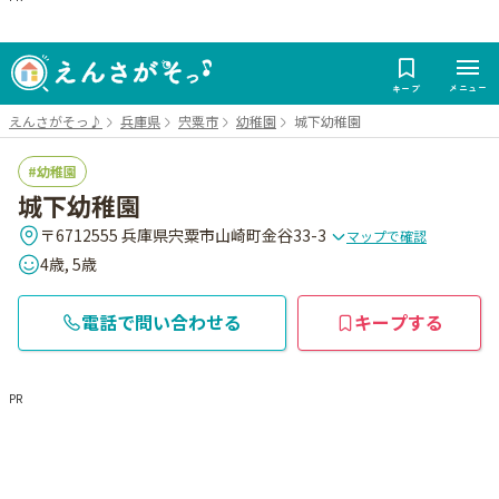
メニュー
キープ
えんさがそっ♪
兵庫県
宍粟市
幼稚園
城下幼稚園
幼稚園
城下幼稚園
〒6712555 兵庫県宍粟市山崎町金谷33-3
マップで確認
4歳, 5歳
電話で問い合わせる
キープする
PR