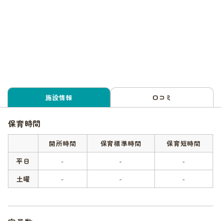
施設情報
口コミ
保育時間
開所時間
保育標準時間
保育短時間
平日
-
-
-
土曜
-
-
-