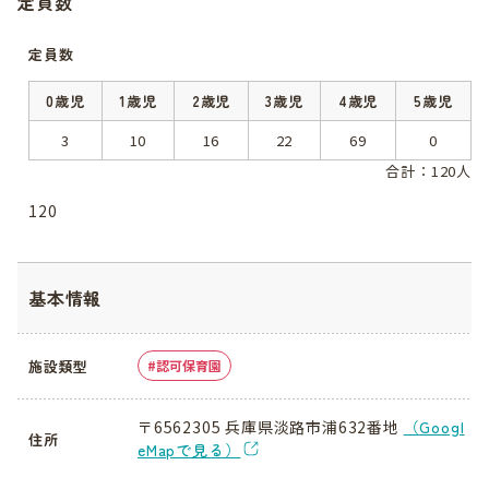
定員数
定員数
0歳児
1歳児
2歳児
3歳児
4歳児
5歳児
3
10
16
22
69
0
合計：120人
120
基本情報
施設類型
認可保育園
〒6562305 兵庫県淡路市浦632番地
（Googl
住所
eMapで見る）