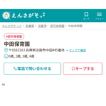
メニュー
キープ
えんさがそっ♪
兵庫県
淡路市
認可保育園
中田保育園
認可保育園
中田保育園
〒6562163 兵庫県淡路市中田445番地
マップで確認
0歳, 2歳, 3歳, 4歳
電話で問い合わせる
キープする
PR