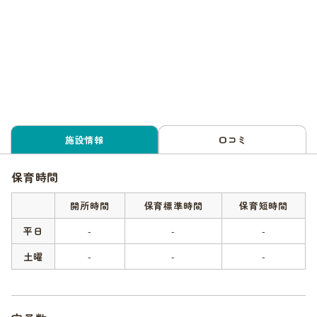
施設情報
口コミ
保育時間
開所時間
保育標準時間
保育短時間
平日
-
-
-
土曜
-
-
-