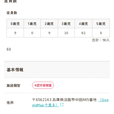
定員数
定員数
0歳児
1歳児
2歳児
3歳児
4歳児
5歳児
9
0
9
10
62
0
合計：90人
60
基本情報
施設類型
認可保育園
〒6562163 兵庫県淡路市中田445番地
（Goo
住所
gleMapで見る）