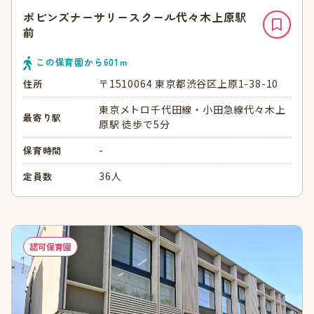
ポピンズナーサリースクール代々木上原駅
前
この保育園から
601
ｍ
〒1510064 東京都渋谷区上原1-38-10
住所
東京メトロ千代田線・小田急線代々木上
最寄り駅
原駅 徒歩で5分
-
保育時間
36人
定員数
認可保育園