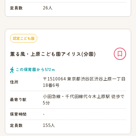
26人
定員数
認定こども園
薫る風・上原こども園アイリス(分園)
この保育園から
572
ｍ
〒1510064 東京都渋谷区渋谷上原一丁目
住所
18番6号
小田急線・千代田線代々木上原駅 徒歩で
最寄り駅
5分
-
保育時間
155人
定員数