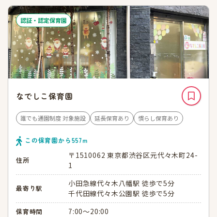
認証・認定保育園
なでしこ保育園
誰でも通園制度 対象施設
延長保育あり
慣らし保育あり
この保育園から
557
ｍ
〒1510062 東京都渋谷区元代々木町24-
住所
1
小田急線代々木八幡駅 徒歩で5分
最寄り駅
千代田線代々木公園駅 徒歩で5分
7:00～20:00
保育時間