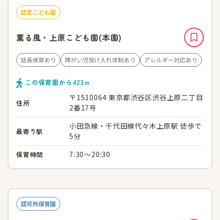
認定こども園
薫る風・上原こども園(本園)
延長保育あり
障がい児受け入れ体制あり
アレルギー対応あり
この保育園から
423
ｍ
〒1510064 東京都渋谷区渋谷上原二丁目
住所
2番17号
小田急線・千代田線代々木上原駅 徒歩で
最寄り駅
5分
7:30～20:30
保育時間
認可外保育園