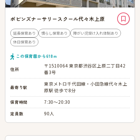
ポピンズナーサリースクール代々木上原
延長保育あり
慣らし保育あり
障がい児受け入れ体制あり
休日保育あり
この保育園から
618
ｍ
〒1510064 東京都渋谷区上原二丁目42
住所
番3号
東京メトロ千代田線・小田急線代々木上
最寄り駅
原駅 徒歩で8分
7:30～20:30
保育時間
90人
定員数