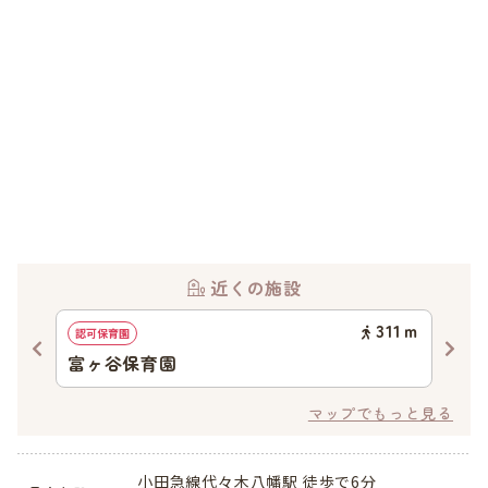
近くの施設
65
ｍ
311
ｍ
認可保育園
イン
富ヶ谷保育園
Oli
マップでもっと見る
小田急線代々木八幡駅 徒歩で6分