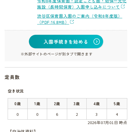
令和8年度保育園・認定こども園・幼保一元化
施設（長時間保育）入園申し込みについて
渋谷区保育園入園のご案内（令和8年度版）
（PDF:16.8MB）
入園手続きを始める
※外部サイトのページが別タブで開きます
定員数
空き状況
0歳
1歳
2歳
3歳
4歳
5歳
0
0
6
2
3
4
2026年07月01日 時点
【自治体資料】