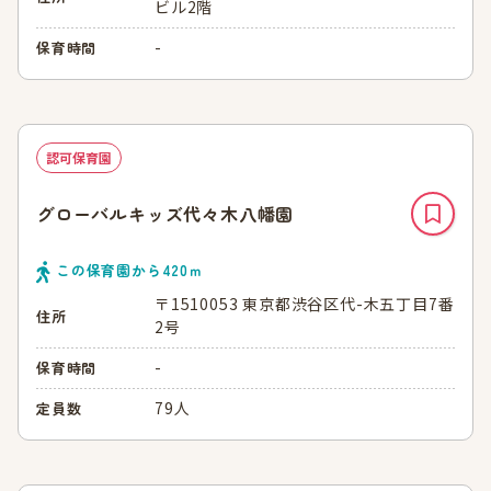
ビル2階
-
保育時間
認可保育園
グローバルキッズ代々木八幡園
この保育園から
420
ｍ
〒1510053 東京都渋谷区代-木五丁目7番
住所
2号
-
保育時間
79人
定員数