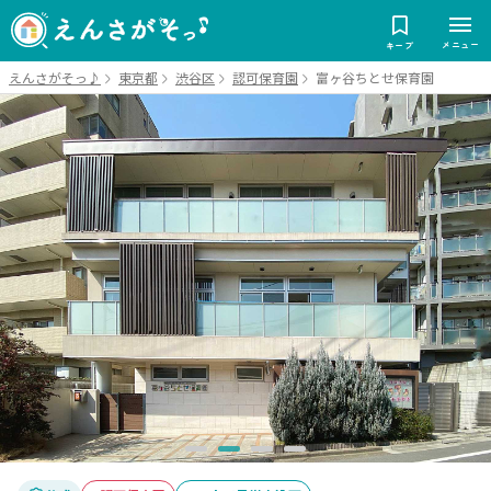
メニュー
キープ
えんさがそっ♪
東京都
渋谷区
認可保育園
富ヶ谷ちとせ保育園