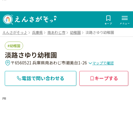
メニュー
キープ
えんさがそっ♪
兵庫県
南あわじ市
幼稚園
淡路さゆり幼稚園
幼稚園
淡路さゆり幼稚園
〒6560521 兵庫県南あわじ市潮美台1-26
マップで確認
電話で問い合わせる
キープする
PR