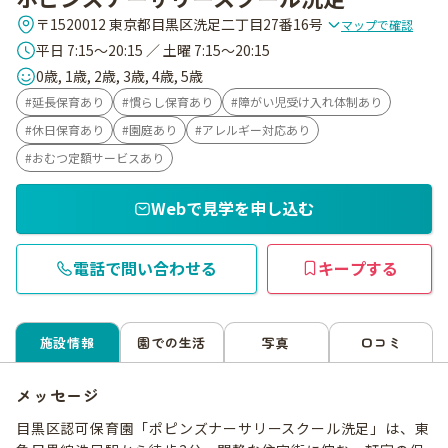
〒1520012 東京都目黒区洗足二丁目27番16号
マップで確認
平日 7:15～20:15 ／ 土曜 7:15～20:15
0歳, 1歳, 2歳, 3歳, 4歳, 5歳
延長保育あり
慣らし保育あり
障がい児受け入れ体制あり
休日保育あり
園庭あり
アレルギー対応あり
おむつ定額サービスあり
Webで見学を申し込む
電話で問い合わせる
キープする
施設情報
園での生活
写真
口コミ
メッセージ
目黒区認可保育園「ポピンズナーサリースクール洗足」は、東