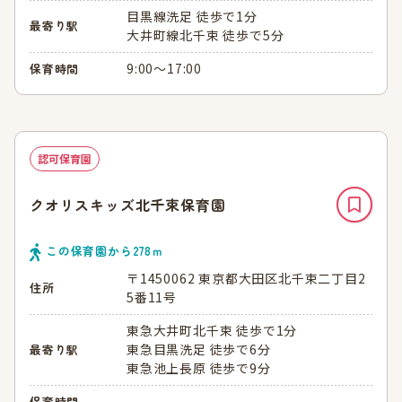
目黒線洗足 徒歩で1分
最寄り駅
大井町線北千束 徒歩で5分
9:00～17:00
保育時間
認可保育園
クオリスキッズ北千束保育園
この保育園から
278
ｍ
〒1450062 東京都大田区北千束二丁目2
住所
5番11号
東急大井町北千束 徒歩で1分
東急目黒洗足 徒歩で6分
最寄り駅
東急池上長原 徒歩で9分
-
保育時間