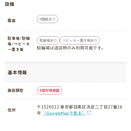
設備
園庭あり
園庭
駐車場/駐輪
駐輪場あり
ベビーカー置き場あり
場/ベビーカ
駐輪場は送迎時のみ利用可能です。
ー置き場
基本情報
施設類型
認可保育園
〒1520012 東京都目黒区洗足二丁目27番16
住所
号
（GoogleMapで見る）