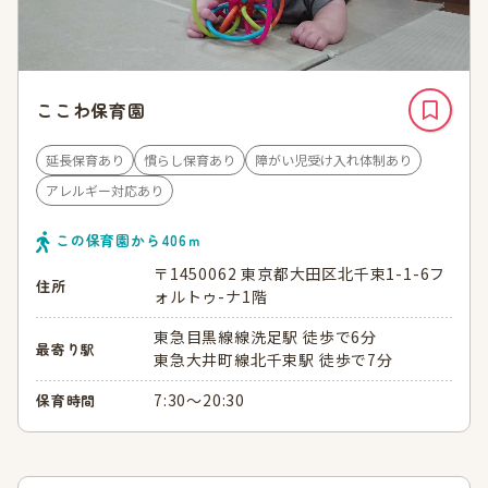
ここわ保育園
延長保育あり
慣らし保育あり
障がい児受け入れ体制あり
アレルギー対応あり
この保育園から
406
ｍ
〒1450062 東京都大田区北千束1-1-6フ
住所
ォルトゥ-ナ1階
東急目黒線線洗足駅 徒歩で6分
最寄り駅
東急大井町線北千束駅 徒歩で7分
7:30～20:30
保育時間