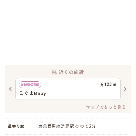
近くの施設
97
ｍ
123
ｍ
地域型保育園
認可
こぐまBaby
ク
マップでもっと見る
東急目黒線洗足駅 徒歩で2分
最寄り駅