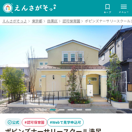
メニュー
キープ
えんさがそっ♪
東京都
目黒区
認可保育園
ポピンズナーサリースクール
公式
認可保育園
Webで見学申込可
ポピンズナーサリースクール洗足