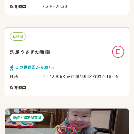
7:30～20:30
保育時間
幼稚園
洗足うさぎ幼稚園
この保育園から
397
ｍ
〒1420063 東京都品川区荏原7-18-15
住所
-
保育時間
認証・認定保育園