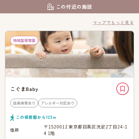
この付近の施設
マップでもっと見る
地域型保育園
こぐまBaby
延長保育あり
アレルギー対応あり
この保育園から
123
ｍ
〒1520012 東京都目黒区洗足2丁目24-1
住所
4 1階