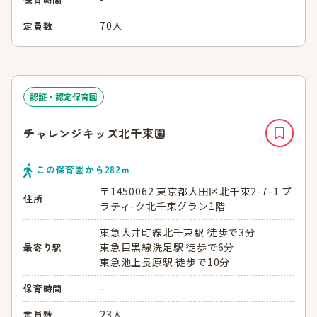
70人
定員数
認証・認定保育園
チャレンジキッズ北千束園
この保育園から
282
ｍ
〒1450062 東京都大田区北千束2-7-1 プ
住所
ラティ-ク北千束グラン1階
東急大井町線北千束駅 徒歩で3分
東急目黒線洗足駅 徒歩で6分
最寄り駅
東急池上長原駅 徒歩で10分
-
保育時間
23人
定員数