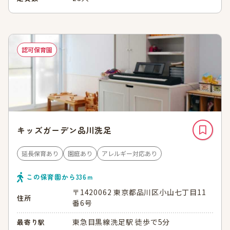
認可保育園
キッズガーデン品川洗足
延長保育あり
園庭あり
アレルギー対応あり
この保育園から
336
ｍ
〒1420062 東京都品川区小山七丁目11
住所
番6号
東急目黒線洗足駅 徒歩で5分
最寄り駅