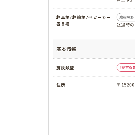
屋上や近
駐車場/駐輪場/ベビーカー
駐輪場あ
置き場
送迎時の
基本情報
施設類型
認可保
〒152
住所