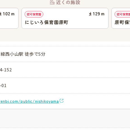
近くの施設
102
ｍ
129
ｍ
認可保育園
認可保育
にじいろ保育園原町
原町保
線西小山駅 徒歩で5分
4-152
-01
renbi.com/public/nishikoyama