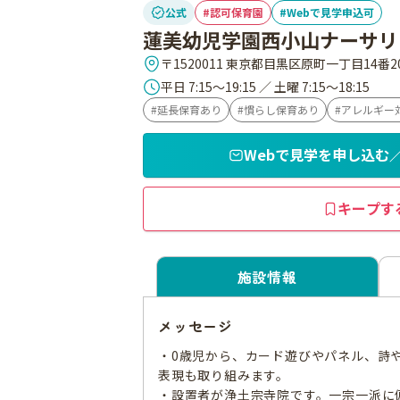
公式
認可保育園
Webで見学申込可
蓮美幼児学園西小山ナーサリ
〒1520011 東京都目黒区原町一丁目14番2
平日 7:15～19:15 ／ 土曜 7:15～18:15
延長保育あり
慣らし保育あり
アレルギー
Webで見学を申し込む
キープす
施設情報
メッセージ
・0歳児から、カード遊びやパネル、詩
表現も取り組みます。
・設置者が浄土宗寺院です。一宗一派に