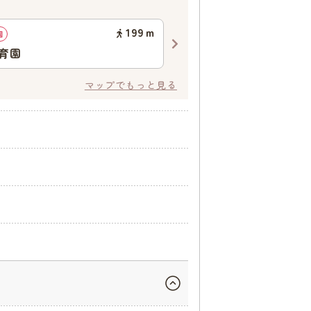
199
ｍ
園
幼稚園
育園
ひまわり幼稚園
マップでもっと見る