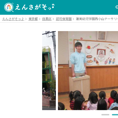
えんさがそっ♪
東京都
目黒区
認可保育園
蓮美幼児学園西小山ナーサリ