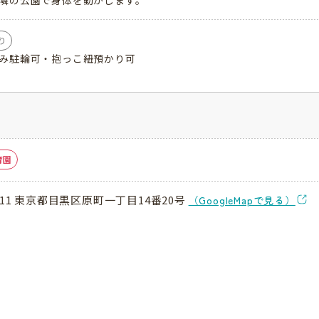
隣の公園で身体を動かします。
り
み駐輪可・抱っこ紐預かり可
育園
0011 東京都目黒区原町一丁目14番20号
（GoogleMapで見る）