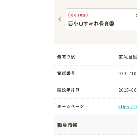
696
ｍ
認可保育園
水台保育園
西小山すみれ保育園
東急目黒
最寄り駅
033-710
電話番号
2015-06
開設年月日
ホームページ
https://
職員情報