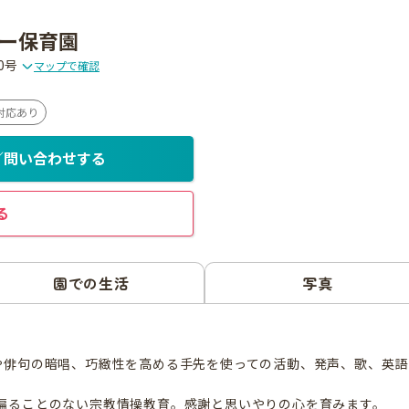
ー保育園
0号
マップで確認
対応あり
／問い合わせする
る
園での生活
写真
や俳句の暗唱、巧緻性を高める手先を使っての活動、発声、歌、英
偏ることのない宗教情操教育。感謝と思いやりの心を育みます。