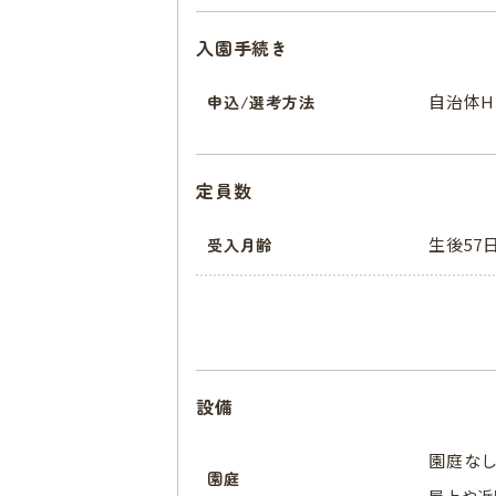
入園手続き
自治体H
申込/選考方法
定員数
生後57
受入月齢
設備
園庭な
園庭