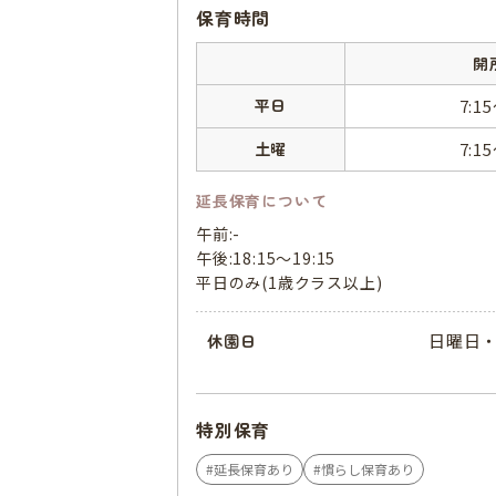
保育時間
開
平日
7:1
土曜
7:1
延長保育について
午前:-
午後:18:15～19:15
平日のみ(1歳クラス以上)
日曜日・
休園日
特別保育
延長保育あり
慣らし保育あり