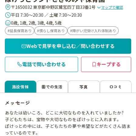
〒1650032 東京都中野区鷺宮四丁目33番1号
マップで確認
平日 7:30～20:30 ／ 土曜 7:30～20:30
0歳, 1歳, 2歳, 3歳, 4歳, 5歳
延長保育あり
慣らし保育あり
障がい児受け入れ体制あり
Webで見学を申し込む／問い合わせする
電話で問い合わせる
キープする
施設情報
園での生活
写真
口コミ
メッセージ
あなたは幼いころ、どこに大切なものを入れていましたか?
子どもたちは、宝物や大切なものをぽけっとに入れます。
ぽけっとの中には、子どもたちの夢や希望などがたくさん詰ま
っているのです。