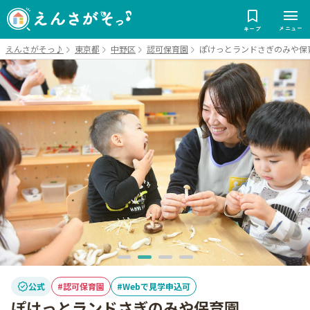
メニュー
キープ
えんさがそっ♪
東京都
中野区
認可保育園
ぽけっとランドさぎのみや保
公式
認可保育園
Webで見学申込可
ぽけっとランドさぎのみや保育園