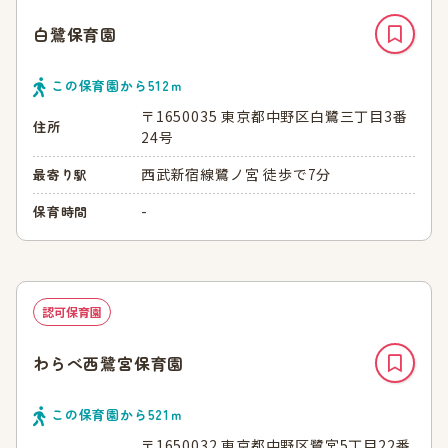
白鷺保育園
この保育園から
512
ｍ
〒1650035 東京都中野区白鷺三丁目3番
住所
24号
西武新宿線鷺ノ宮 徒歩で7分
最寄り駅
-
保育時間
認可保育園
わらべ西鷺宮保育園
この保育園から
521
ｍ
〒1650032 東京都中野区鷺宮5丁目22番