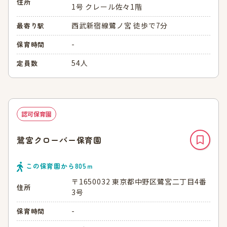
住所
1号 クレール佐々1階
西武新宿線鷺ノ宮 徒歩で7分
最寄り駅
-
保育時間
54人
定員数
認可保育園
鷺宮クローバー保育園
この保育園から
805
ｍ
〒1650032 東京都中野区鷺宮二丁目4番
住所
3号
-
保育時間