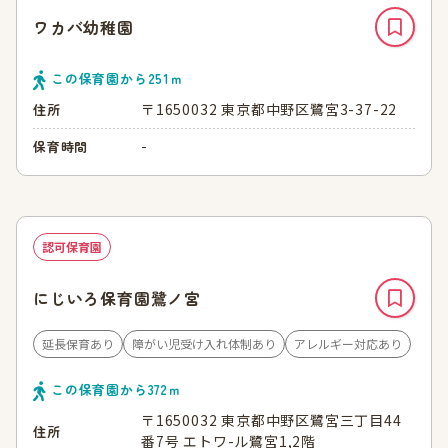
ワカバ幼稚園
この保育園から
251
ｍ
〒1650032 東京都中野区鷺宮3-37-22
住所
-
保育時間
認可保育園
にじいろ保育園鷺ノ宮
延長保育あり
障がい児受け入れ体制あり
アレルギー対応あり
この保育園から
372
ｍ
〒1650032 東京都中野区鷺宮三丁目44
住所
番7号 エトワ-ル鷺宮1,2階