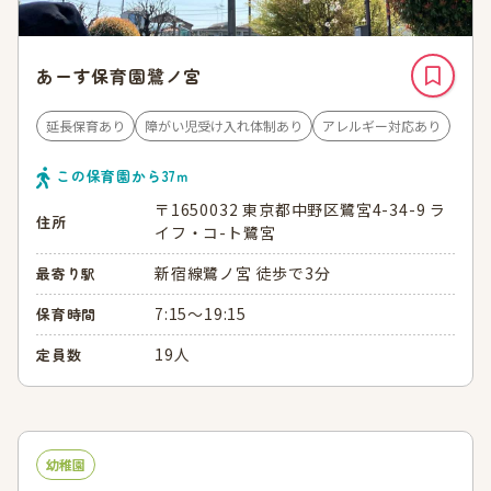
あーす保育園鷺ノ宮
延長保育あり
障がい児受け入れ体制あり
アレルギー対応あり
この保育園から
37
ｍ
〒1650032 東京都中野区鷺宮4-34-9 ラ
住所
イフ・コ-ト鷺宮
新宿線鷺ノ宮 徒歩で3分
最寄り駅
7:15～19:15
保育時間
19人
定員数
幼稚園