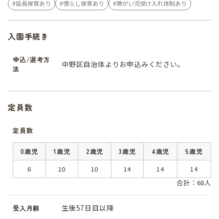
延長保育あり
慣らし保育あり
障がい児受け入れ体制あり
入園手続き
申込/選考方
中野区自治体よりお申込みください。
法
定員数
定員数
0歳児
1歳児
2歳児
3歳児
4歳児
5歳児
6
10
10
14
14
14
合計：68人
生後57日目以降
受入月齢