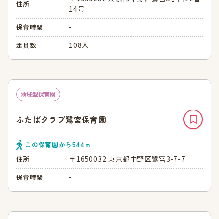
住所
14号
-
保育時間
108人
定員数
地域型保育園
ふたばクラブ鷺宮保育園
この保育園から
544
ｍ
〒1650032 東京都中野区鷺宮3-7-7
住所
-
保育時間