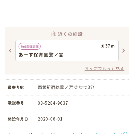
近くの施設
25
ｍ
37
ｍ
地域型保育園
幼稚
あーす保育園鷺ノ宮
ワ
マップでもっと見る
西武新宿線鷺ノ宮 徒歩で3分
最寄り駅
03-5284-9637
電話番号
2020-06-01
開設年月日