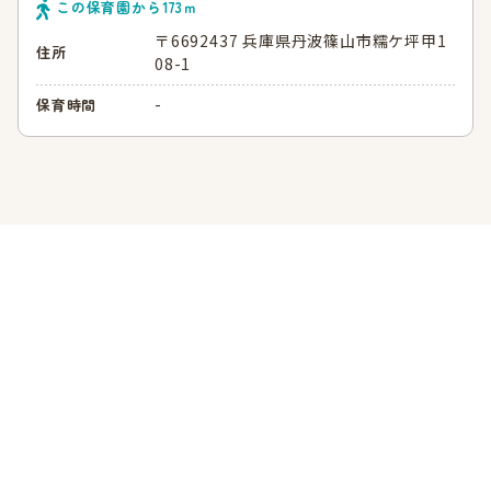
この保育園から
173
ｍ
〒6692437 兵庫県丹波篠山市糯ケ坪甲1
住所
08-1
-
保育時間