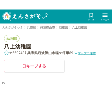
メニュー
キープ
えんさがそっ♪
兵庫県
丹波篠山市
幼稚園
八上幼稚園
幼稚園
八上幼稚園
〒6692437 兵庫県丹波篠山市糯ケ坪甲89
マップで確認
キープする
PR