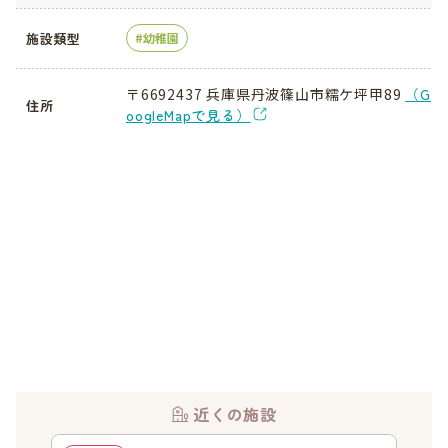
施設類型
幼稚園
〒6692437 兵庫県丹波篠山市糯ケ坪甲89
（G
住所
oogleMapで見る）
近くの施設