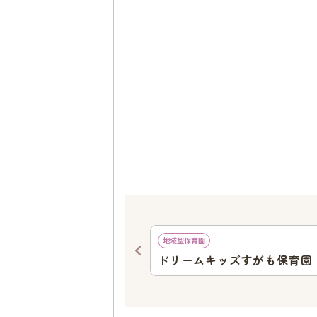
613
ｍ
地域型保育園
トナー駒込
ドリームキッズすがも保育園