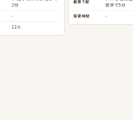
最寄り駅
2分
徒歩で5分
-
-
保育時間
12人