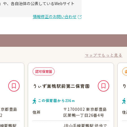
」や、各自治体の公表しているWebサイト
情報修正のお問い合わせ
マップでもっと見る
認可保育園
うぃず巣鴨駅前第二保育園
り
この保育園から
236
ｍ
 東京都豊島
〒1700002 東京都豊島
住所
住
2
区巣鴨一丁目26番4号
田線巣鴨駅
JR山手線巣鴨駅 徒歩で