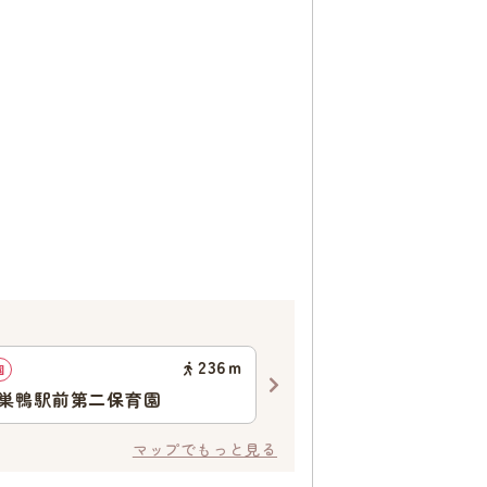
236
ｍ
園
企業主導型保育園
巣鴨駅前第二保育園
りとるうぃず巣鴨駅前保
マップでもっと見る