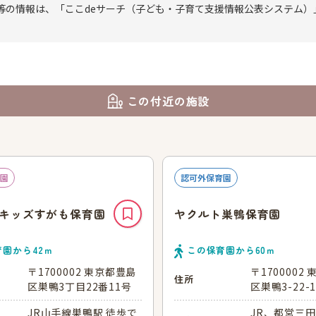
等の情報は、「ここdeサーチ（子ども・子育て支援情報公表システム）
この付近の施設
園
認可外保育園
キッズすがも保育園
ヤクルト巣鴨保育園
育園から
42
ｍ
この保育園から
60
ｍ
〒1700002 東京都豊島
〒1700002
住所
区巣鴨3丁目22番11号
区巣鴨3-22-1
JR山手線巣鴨駅 徒歩で
JR、都営三