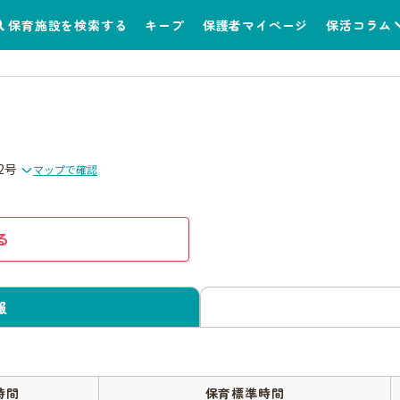
保育施設を検索する
キープ
保護者マイページ
保活コラム
2号
マップで確認
る
報
時間
保育標準時間