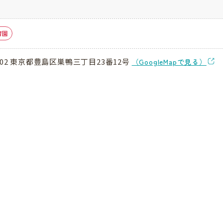
育園
0002 東京都豊島区巣鴨三丁目23番12号
（GoogleMapで見る）