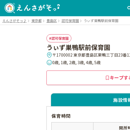
えんさがそっ♪
東京都
豊島区
認可保育園
うぃず巣鴨駅前保育園
認可保育園
うぃず巣鴨駅前保育園
〒1700002 東京都豊島区巣鴨三丁目23番1
0歳, 1歳, 2歳, 3歳, 4歳, 5歳
キープす
施設情
保育時間
開所