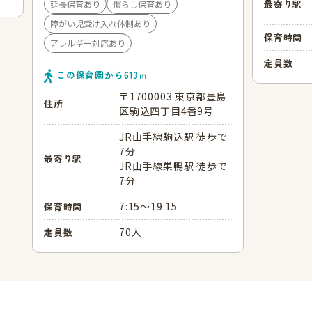
最寄り駅
延長保育あり
慣らし保育あり
障がい児受け入れ体制あり
保育時間
アレルギー対応あり
定員数
この保育園から
613
ｍ
〒1700003 東京都豊島
住所
区駒込四丁目4番9号
JR山手線駒込駅 徒歩で
7分
最寄り駅
JR山手線巣鴨駅 徒歩で
7分
7:15～19:15
保育時間
70人
定員数