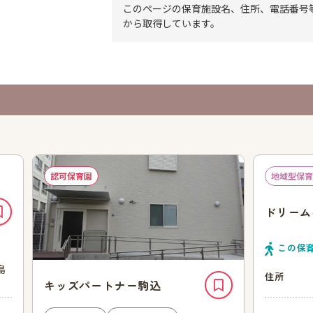
このページの保育施設名、住所、電話番号
から取得しています。
認可保育園
地域型保育
ドリーム
この保
島
住所
キッズパートナー駒込