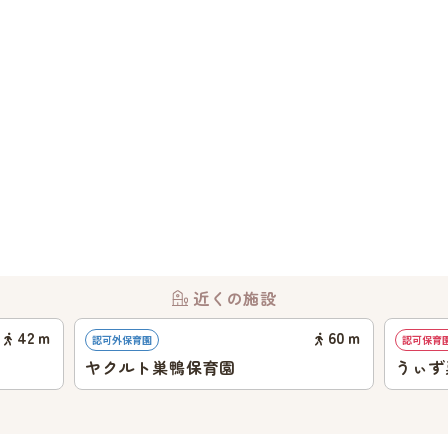
近くの施設
42
ｍ
60
ｍ
認可外保育園
認可保育
ヤクルト巣鴨保育園
うぃず