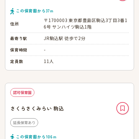
この保育園から
37
ｍ
〒1700003 東京都豊島区駒込3丁目3番1
住所
6号 サンハイツ駒込1階
JR駒込駅 徒歩で2分
最寄り駅
-
保育時間
11人
定員数
認可保育園
さくらさくみらい 駒込
延長保育あり
この保育園から
106
ｍ