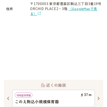
〒1700003 東京都豊島区駒込三丁目3番19号
ORCHID PLACE2・3階
（GoogleMapで見
住所
る）
近くの施設
54
ｍ
37
ｍ
地域型保育園
認可
このえ駒込小規模保育園
さ