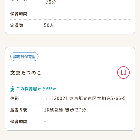
で5分
-
保育時間
50人
定員数
認可外保育園
文京たつのこ
この保育園から
633
ｍ
〒1130021 東京都文京区本駒込5-66-5
住所
JR駒込駅 徒歩で7分
最寄り駅
-
保育時間