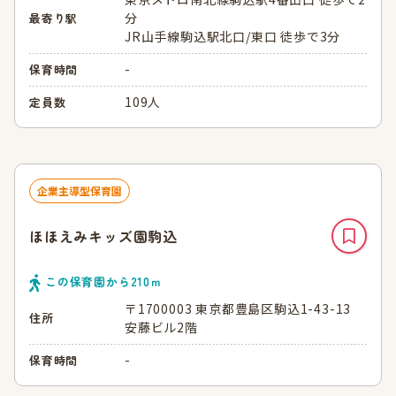
分
最寄り駅
JR山手線駒込駅北口/東口 徒歩で3分
-
保育時間
109人
定員数
企業主導型保育園
ほほえみキッズ園駒込
この保育園から
210
ｍ
〒1700003 東京都豊島区駒込1-43-13
住所
安藤ビル2階
-
保育時間