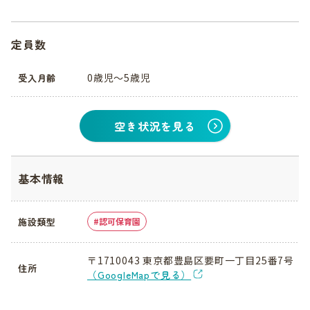
定員数
0歳児〜5歳児
受入月齢
空き状況を見る
基本情報
施設類型
認可保育園
〒1710043 東京都豊島区要町一丁目25番7号
住所
（GoogleMapで見る）