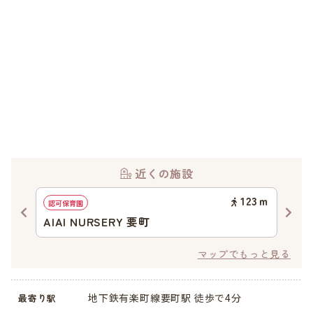
近くの施設
57
ｍ
123
ｍ
認可保育園
認可
AIAI NURSERY 要町
ヤ
マップでもっと見る
地下鉄有楽町線要町駅 徒歩で4分
最寄り駅