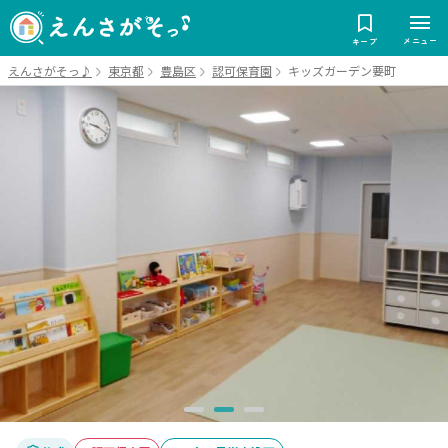
メニュー
キープ
えんさがそっ♪
東京都
豊島区
認可保育園
キッズガーデン要町