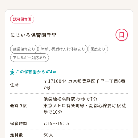
認可保育園
にじいろ保育園千早
延長保育あり
障がい児受け入れ体制あり
園庭あり
アレルギー対応あり
この保育園から
474
ｍ
〒1710044 東京都豊島区千早一丁目6番
住所
7号
池袋線椎名町駅 徒歩で7分
東京メトロ有楽町線・副都心線要町駅 徒
最寄り駅
歩で10分
7:15～19:15
保育時間
60人
定員数