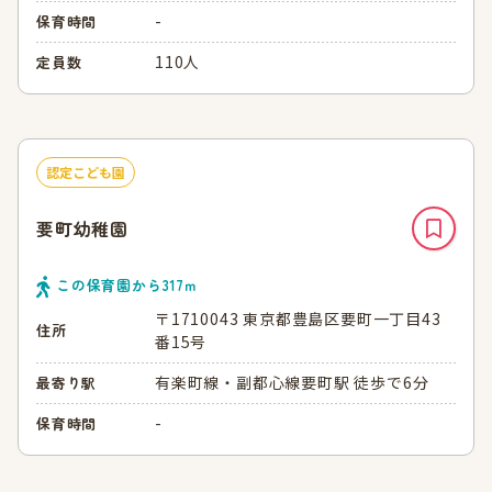
-
保育時間
110人
定員数
認定こども園
要町幼稚園
この保育園から
317
ｍ
〒1710043 東京都豊島区要町一丁目43
住所
番15号
有楽町線・副都心線要町駅 徒歩で6分
最寄り駅
-
保育時間