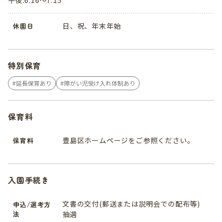
午後:6:16～7:15
日、祝、年末年始
休園日
特別保育
延長保育あり
障がい児受け入れ体制あり
保育料
豊島区ホームページをご参照ください。
保育料
入園手続き
文書の交付(郵送または説明会での配布等)
申込/選考方
法
抽選