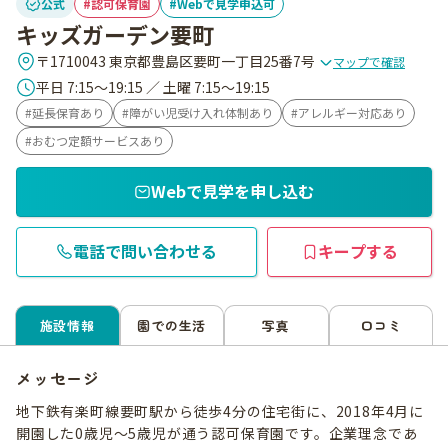
公式
認可保育園
Webで見学申込可
キッズガーデン要町
〒1710043 東京都豊島区要町一丁目25番7号
マップで確認
平日 7:15～19:15 ／ 土曜 7:15～19:15
延長保育あり
障がい児受け入れ体制あり
アレルギー対応あり
おむつ定額サービスあり
Webで見学を申し込む
電話で問い合わせる
キープする
施設情報
園での生活
写真
口コミ
メッセージ
地下鉄有楽町線要町駅から徒歩4分の住宅街に、2018年4月に
開園した0歳児〜5歳児が通う認可保育園です。企業理念であ