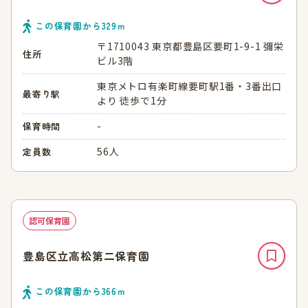
この保育園から
329
ｍ
〒1710043 東京都豊島区要町1-9-1 彌栄
住所
ビル3階
東京メトロ有楽町線要町駅1番・3番出口
最寄り駅
より 徒歩で1分
-
保育時間
56人
定員数
認可保育園
豊島区立高松第二保育園
この保育園から
366
ｍ