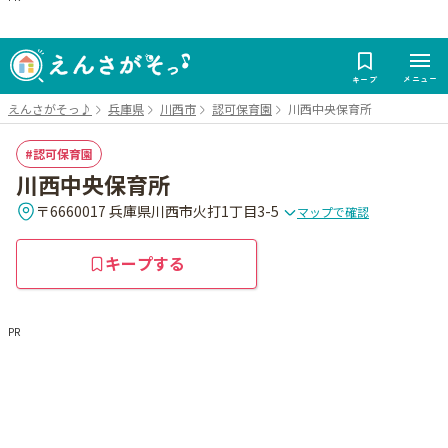
メニュー
キープ
えんさがそっ♪
兵庫県
川西市
認可保育園
川西中央保育所
認可保育園
川西中央保育所
〒6660017 兵庫県川西市火打1丁目3-5
マップで確認
キープする
PR