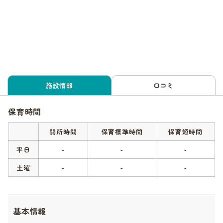
施設情報
口コミ
保育時間
開所時間
保育標準時間
保育短時間
平日
-
-
-
土曜
-
-
-
基本情報