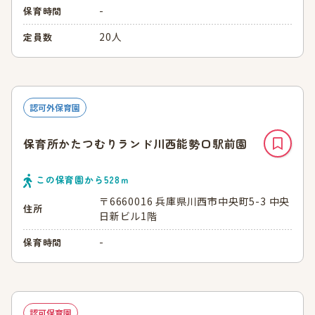
-
保育時間
20人
定員数
認可外保育園
保育所かたつむりランド川西能勢口駅前園
この保育園から
528
ｍ
〒6660016 兵庫県川西市中央町5-3 中央
住所
日新ビル1階
-
保育時間
認可保育園