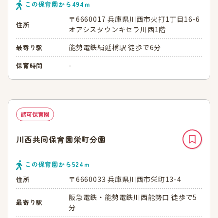
この保育園から
494
ｍ
〒6660017 兵庫県川西市火打1丁目16-6
住所
オアシスタウンキセラ川西1階
能勢電鉄絹延橋駅 徒歩で6分
最寄り駅
-
保育時間
認可保育園
川西共同保育園栄町分園
この保育園から
524
ｍ
〒6660033 兵庫県川西市栄町13-4
住所
阪急電鉄・能勢電鉄川西能勢口 徒歩で5
最寄り駅
分