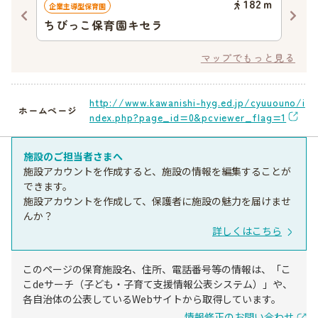
60
ｍ
182
ｍ
企業主導型保育園
認定
ちびっこ保育園キセラ
認
マップでもっと見る
http://www.kawanishi-hyg.ed.jp/cyuuouno/i
ホームページ
ndex.php?page_id=0&pcviewer_flag=1
施設のご担当者さまへ
施設アカウントを作成すると、施設の情報を編集することが
できます。
施設アカウントを作成して、保護者に施設の魅力を届けませ
んか？
詳しくはこちら
このページの保育施設名、住所、電話番号等の情報は、「こ
こdeサーチ（子ども・子育て支援情報公表システム）」や、
各自治体の公表しているWebサイトから取得しています。
情報修正のお問い合わせ