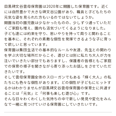
目黒碑文谷雲母保育園は2020年に開園した保育園です。近く
には自然豊かで大きな碑文谷公園があり、職員と子どもたちの
元気な姿を見られた方もいるのではないでしょうか。
開園当初の園児数は少なかったものの、少しずつ通っていただ
くご家庭も増え、園内も活気づいてくるようになりました。
子ども達には約束を守り、思いやりを持って周りと関わること
を基本に、それぞれの素敵な個性を発揮できるような子に育っ
て欲しいと思っています。
保育園は集団生活での基本的なルールや友達、先生との関わり
を学ぶ大切な場所だからこそ、遊びとは別に私たち大人が力を
注いでいきたい部分でもありますし、保護者の皆様ともご家庭
での保育の様子を聞きながら寄り添ったお話しをさせていただ
きたいです。
そして雲母保育園全体のスローガンでもある「輝く大人」の私
たちにも色々な個性があります。どの個性が子どもにヒットす
るかはわかりませんが目黒碑文谷雲母保育園の保育士に共通す
ることは「元気」と「何事も楽しむ遊び心」です。
そんな日々わくわくした気持ちの中で新しい発見や変化をみん
なで一緒に見つけていける保育園にしていきたいです。