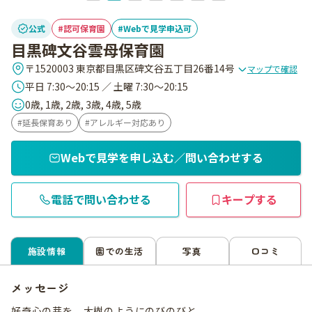
公式
認可保育園
Webで見学申込可
目黒碑文谷雲母保育園
〒1520003 東京都目黒区碑文谷五丁目26番14号
マップで確認
平日 7:30～20:15 ／ 土曜 7:30～20:15
0歳, 1歳, 2歳, 3歳, 4歳, 5歳
延長保育あり
アレルギー対応あり
Webで見学を申し込む／問い合わせする
電話で問い合わせる
キープする
施設情報
園での生活
写真
口コミ
メッセージ
好奇心の芽を、大樹のようにのびのびと