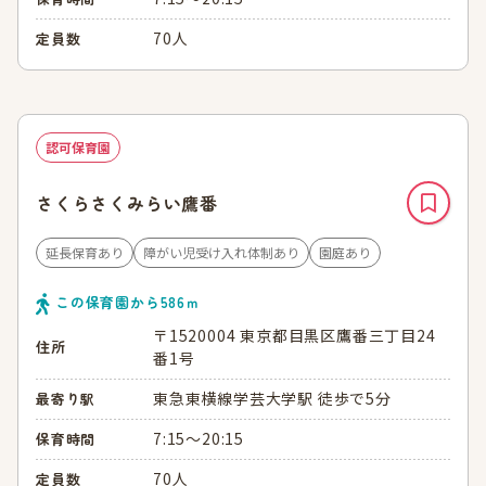
70人
定員数
認可保育園
さくらさくみらい鷹番
延長保育あり
障がい児受け入れ体制あり
園庭あり
この保育園から
586
ｍ
〒1520004 東京都目黒区鷹番三丁目24
住所
番1号
東急東横線学芸大学駅 徒歩で5分
最寄り駅
7:15～20:15
保育時間
70人
定員数