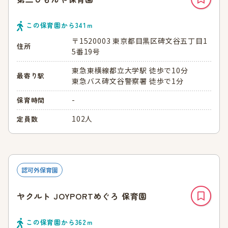
この保育園から
341
ｍ
〒1520003 東京都目黒区碑文谷五丁目1
住所
5番19号
東急東横線都立大学駅 徒歩で10分
最寄り駅
東急バス碑文谷警察署 徒歩で1分
-
保育時間
102人
定員数
認可外保育園
ヤクルト JOYPORTめぐろ 保育園
この保育園から
362
ｍ