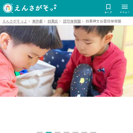
メニュー
キープ
えんさがそっ♪
東京都
目黒区
認可保育園
目黒碑文谷雲母保育園