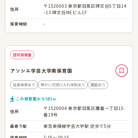
〒1520003 東京都目黒区碑文谷5丁目14
住所
-13 碑文谷MEビル1F
-
保育時間
認可保育園
アソシエ学芸大学南保育園
延長保育あり
障がい児受け入れ体制あり
園庭あり
この保育園から
583
ｍ
〒1520004 東京都目黒区鷹番一丁目15
住所
番19号
東急東横線学芸大学駅 徒歩で5分
最寄り駅
7:15～20:15
保育時間