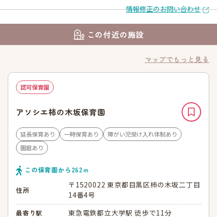
情報修正のお問い合わせ
この付近の施設
マップでもっと見る
認可保育園
アソシエ柿の木坂保育園
延長保育あり
一時保育あり
障がい児受け入れ体制あり
園庭あり
この保育園から
262
ｍ
〒1520022 東京都目黒区柿の木坂二丁目
住所
14番4号
東急電鉄都立大学駅 徒歩で11分
最寄り駅