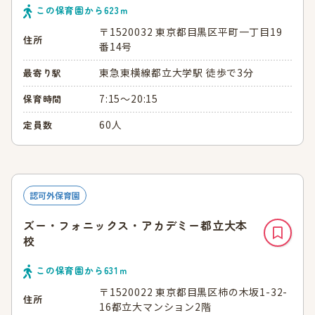
この保育園から
623
ｍ
〒1520032 東京都目黒区平町一丁目19
住所
番14号
東急東横線都立大学駅 徒歩で3分
最寄り駅
7:15～20:15
保育時間
60人
定員数
認可外保育園
ズー・フォニックス・アカデミー都立大本
校
この保育園から
631
ｍ
〒1520022 東京都目黒区柿の木坂1-32-
住所
16都立大マンション2階