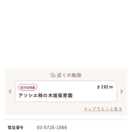
近くの施設
71
ｍ
262
ｍ
認可保育園
認可
アソシエ柿の木坂保育園
碑
マップでもっと見る
03-5725-1066
電話番号