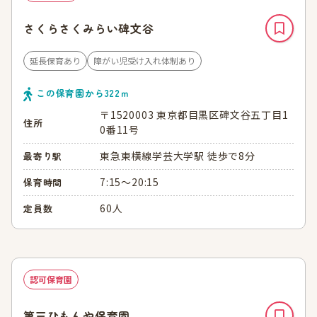
さくらさくみらい碑文谷
延長保育あり
障がい児受け入れ体制あり
この保育園から
322
ｍ
〒1520003 東京都目黒区碑文谷五丁目1
住所
0番11号
東急東横線学芸大学駅 徒歩で8分
最寄り駅
7:15～20:15
保育時間
60人
定員数
認可保育園
第三ひもんや保育園