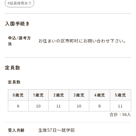
延長保育あり
入園手続き
申込/選考方
お住まいの区市町村にお問い合わせ下さい。
法
定員数
定員数
0歳児
1歳児
2歳児
3歳児
4歳児
5歳児
6
10
11
10
8
11
合計：56人
生後57日～就学前
受入月齢