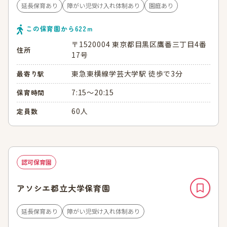
延長保育あり
障がい児受け入れ体制あり
園庭あり
この保育園から
622
ｍ
〒1520004 東京都目黒区鷹番三丁目4番
住所
17号
東急東横線学芸大学駅 徒歩で3分
最寄り駅
7:15～20:15
保育時間
60人
定員数
認可保育園
アソシエ都立大学保育園
延長保育あり
障がい児受け入れ体制あり