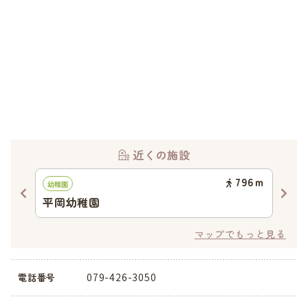
近くの施設
21
ｍ
796
ｍ
幼稚園
認定
平岡幼稚園
幼
ト
マップでもっと見る
079-426-3050
電話番号