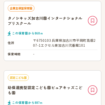
企業主導型保育園
タノシキッズ加古川園インターナショナル
プリスクール
この保育園から
868
ｍ
〒6750103 兵庫県加古川市平岡町高畑2
住所
07-1エクセル東加古川弐番館101
-
保育時間
認定こども園
幼保連携型認定こども園ピュアキッズこど
も園
この保育園から
887
ｍ