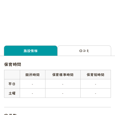
施設情報
口コミ
保育時間
開所時間
保育標準時間
保育短時間
平日
-
-
-
土曜
-
-
-