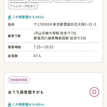
アレルギー対応あり
この保育園から
443
ｍ
〒1700004 東京都豊島区北大塚3-31-3
住所
JR山手線大塚駅 徒歩で7分
最寄り駅
都電荒川線巣鴨新田駅 徒歩で3分
7:15～20:15
保育時間
67人
定員数
地域型保育園
おうち保育園すがも
この保育園から
466
ｍ