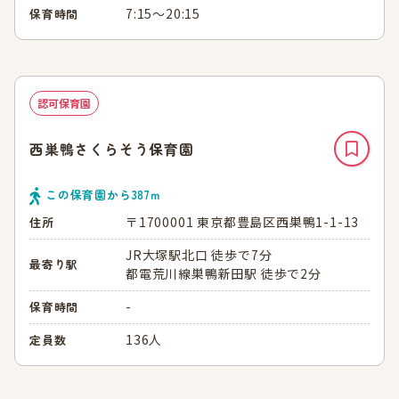
7:15～20:15
保育時間
認可保育園
西巣鴨さくらそう保育園
この保育園から
387
ｍ
〒1700001 東京都豊島区西巣鴨1-1-13
住所
JR大塚駅北口 徒歩で7分
最寄り駅
都電荒川線巣鴨新田駅 徒歩で2分
-
保育時間
136人
定員数