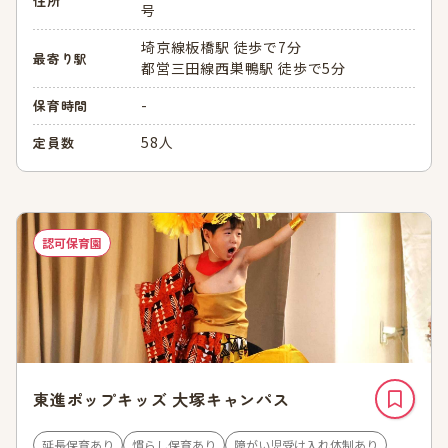
住所
号
埼京線板橋駅 徒歩で7分
最寄り駅
都営三田線西巣鴨駅 徒歩で5分
-
保育時間
58人
定員数
認可保育園
東進ポップキッズ 大塚キャンパス
延長保育あり
慣らし保育あり
障がい児受け入れ体制あり