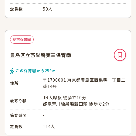
50人
定員数
認可保育園
豊島区立西巣鴨第三保育園
この保育園から
259
ｍ
〒1700001 東京都豊島区西巣鴨一丁目二
住所
番14号
JR大塚駅 徒歩で10分
最寄り駅
都電荒川線巣鴨新田駅 徒歩で2分
-
保育時間
114人
定員数