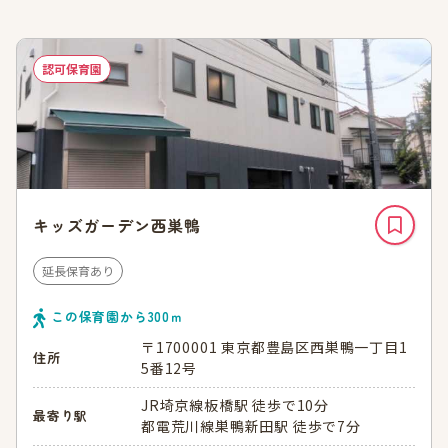
認可保育園
キッズガーデン西巣鴨
延長保育あり
この保育園から
300
ｍ
〒1700001 東京都豊島区西巣鴨一丁目1
住所
5番12号
JR埼京線板橋駅 徒歩で10分
最寄り駅
都電荒川線巣鴨新田駅 徒歩で7分