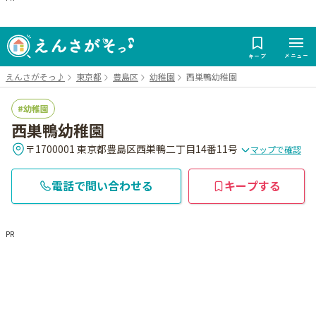
メニュー
キープ
えんさがそっ♪
東京都
豊島区
幼稚園
西巣鴨幼稚園
幼稚園
西巣鴨幼稚園
〒1700001 東京都豊島区西巣鴨二丁目14番11号
マップで確認
電話で問い合わせる
キープする
PR