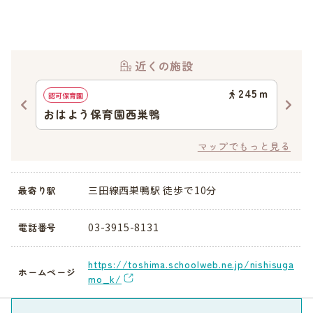
近くの施設
67
ｍ
245
ｍ
認可保育園
認可
おはよう保育園西巣鴨
豊
マップでもっと見る
三田線西巣鴨駅 徒歩で10分
最寄り駅
03-3915-8131
電話番号
https://toshima.schoolweb.ne.jp/nishisuga
ホームページ
mo_k/