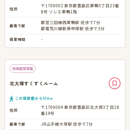
〒1700002 東京都豊島区巣鴨5丁目23番
住所
8号 ソシエ巣鴨1階
都営三田線西巣鴨駅 徒歩で7分
最寄り駅
都電荒川線新庚申塚駅 徒歩で3分
-
保育時間
地域型保育園
北大塚すくすくルーム
この保育園から
574
ｍ
〒1700004 東京都豊島区北大塚3丁目18
住所
番19号
JR山手線大塚駅 徒歩で7分
最寄り駅