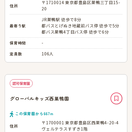
〒1710014 東京都豊島区巣鴨三丁目15-
住所
20
JR巣鴨駅 徒歩で8分
都バスとげぬき地蔵前バス停 徒歩で5分
最寄り駅
都バス巣鴨4丁目バス停 徒歩で6分
-
保育時間
106人
定員数
認可保育園
グローバルキッズ西巣鴨園
この保育園から
667
ｍ
〒1700001 東京都豊島区西巣鴨4-20-4
住所
ヴェルテラスすずき1階