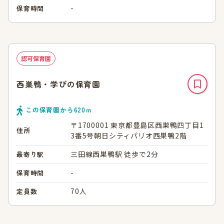
-
保育時間
認可保育園
西巣鴨・学びの保育園
この保育園から
620
ｍ
〒1700001 東京都豊島区西巣鴨四丁目1
住所
3番5号朝日シティパリオ西巣鴨2階
三田線西巣鴨駅 徒歩で2分
最寄り駅
-
保育時間
70人
定員数