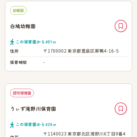
幼稚園
白鳩幼稚園
この保育園から
401
ｍ
〒1700002 東京都豊島区巣鴨4-16-5
住所
-
保育時間
認可保育園
うぃず滝野川保育園
この保育園から
426
ｍ
〒1140023 東京都北区滝野川6丁目9番4