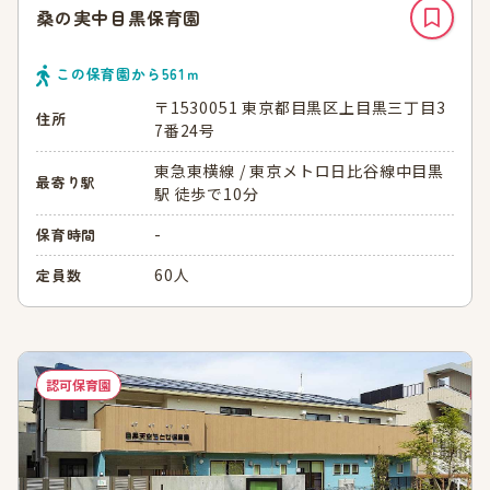
桑の実中目黒保育園
この保育園から
561
ｍ
〒1530051 東京都目黒区上目黒三丁目3
住所
7番24号
東急東横線 / 東京メトロ日比谷線中目黒
最寄り駅
駅 徒歩で10分
-
保育時間
60人
定員数
認可保育園