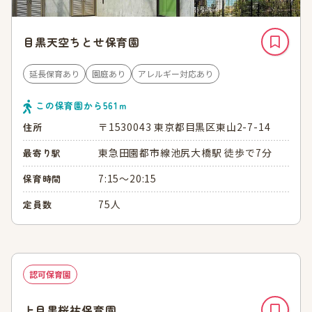
目黒天空ちとせ保育園
延長保育あり
園庭あり
アレルギー対応あり
この保育園から
561
ｍ
〒1530043 東京都目黒区東山2-7-14
住所
東急田園都市線池尻大橋駅 徒歩で7分
最寄り駅
7:15～20:15
保育時間
75人
定員数
認可保育園
上目黒桜祐保育園