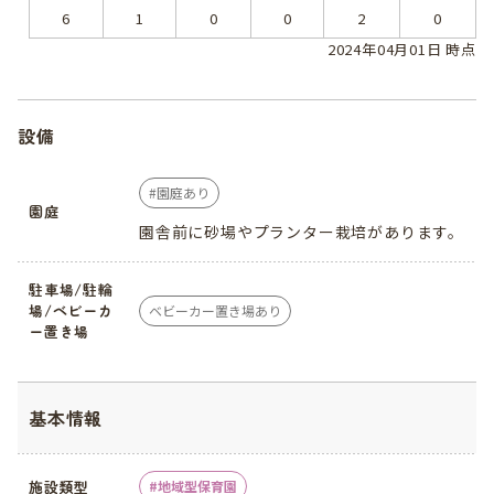
6
1
0
0
2
0
2024年04月01日 時点
設備
園庭あり
園庭
園舎前に砂場やプランター栽培があります。
駐車場/駐輪
場/ベビーカ
ベビーカー置き場あり
ー置き場
基本情報
施設類型
地域型保育園