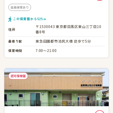
延長保育あり
この保育園から
525
ｍ
〒1530043 東京都目黒区東山三丁目10
住所
番8号
東急田園都市池尻大橋 徒歩で5分
最寄り駅
7:00～21:00
保育時間
認可保育園