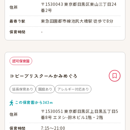
〒1530043 東京都目黒区東山三丁目24
住所
番2号
東急田園都市線池尻大橋駅 徒歩で8分
最寄り駅
-
保育時間
認可保育園
コビープリスクールかみめぐろ
延長保育あり
園庭あり
アレルギー対応あり
この保育園から
343
ｍ
〒1530051 東京都目黒区上目黒五丁目5
住所
番8号 エヌシ-鈴木ビル1階・2階
7:15～21:00
保育時間