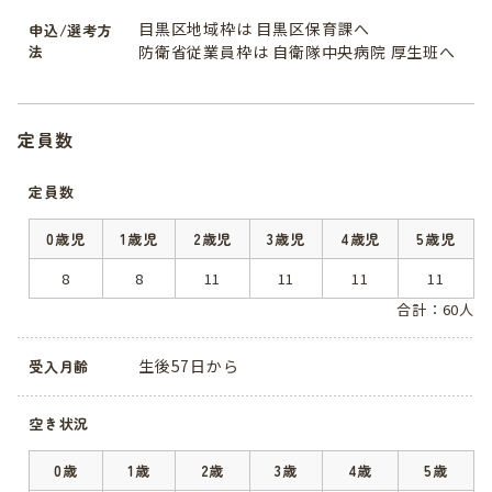
目黒区地域枠は 目黒区保育課へ
申込/選考方
法
防衛省従業員枠は 自衛隊中央病院 厚生班へ
定員数
定員数
0歳児
1歳児
2歳児
3歳児
4歳児
5歳児
8
8
11
11
11
11
合計：60人
生後57日から
受入月齢
空き状況
0歳
1歳
2歳
3歳
4歳
5歳