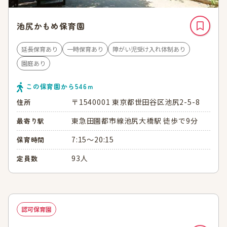
池尻かもめ保育園
延長保育あり
一時保育あり
障がい児受け入れ体制あり
園庭あり
この保育園から
546
ｍ
〒1540001 東京都世田谷区池尻2-5-8
住所
東急田園都市線池尻大橋駅 徒歩で9分
最寄り駅
7:15～20:15
保育時間
93人
定員数
認可保育園