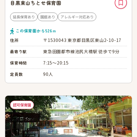
目黒東山ちとせ保育園
延長保育あり
園庭あり
アレルギー対応あり
この保育園から
526
ｍ
〒1530043 東京都目黒区東山2-10-17
住所
東急田園都市線池尻大橋駅 徒歩で9分
最寄り駅
7:15～20:15
保育時間
90人
定員数
認可保育園