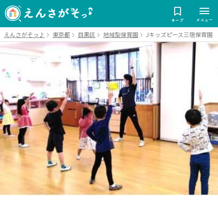
メニュー
キープ
えんさがそっ♪
東京都
目黒区
地域型保育園
Jキッズピース三宿保育園