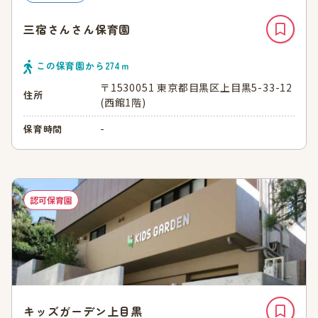
三宿さんさん保育園
この保育園から
274
ｍ
〒1530051 東京都目黒区上目黒5-33-12
住所
(西館1階)
-
保育時間
認可保育園
キッズガーデン上目黒