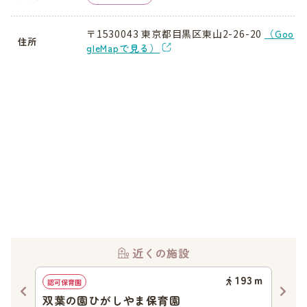
〒1530043 東京都目黒区東山2-26-20
（Goo
住所
gleMapで見る）
近くの施設
30
ｍ
193
ｍ
認可保育園
認可
双葉の園ひがしやま保育園
三