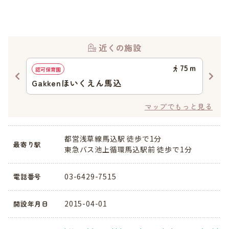
近くの施設
07
ｍ
75
ｍ
認可保育園
幼稚
Gakkenほいくえん馬込
大
マップでもっと見る
都営浅草線馬込駅 徒歩で1分
最寄り駅
東急バス池上循環馬込駅前 徒歩で1分
03-6429-7515
電話番号
2015-04-01
開設年月日