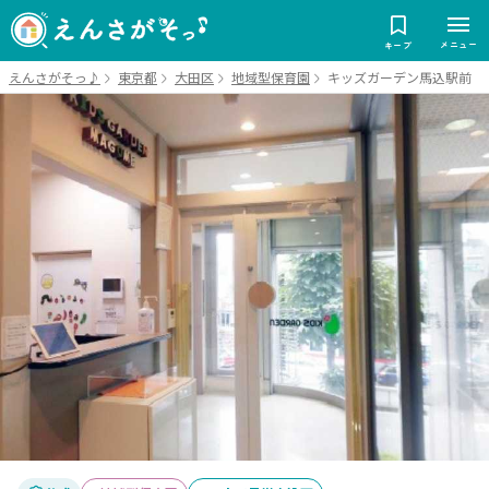
メニュー
キープ
えんさがそっ♪
東京都
大田区
地域型保育園
キッズガーデン馬込駅前