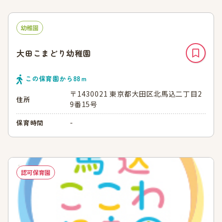
幼稚園
大田こまどり幼稚園
この保育園から
88
ｍ
〒1430021 東京都大田区北馬込二丁目2
住所
9番15号
-
保育時間
認可保育園