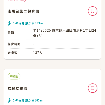
南馬込第二保育園
この保育園から
483
ｍ
〒1430025 東京都大田区南馬込1丁目24
住所
番9号
-
保育時間
137人
定員数
幼稚園
瑞穂幼稚園
この保育園から
563
ｍ