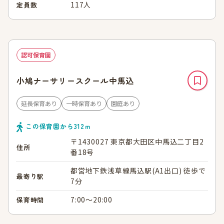
117人
定員数
認可保育園
小鳩ナーサリースクール中馬込
延長保育あり
一時保育あり
園庭あり
この保育園から
312
ｍ
〒1430027 東京都大田区中馬込二丁目2
住所
番18号
都営地下鉄浅草線馬込駅(A1出口) 徒歩で
最寄り駅
7分
7:00～20:00
保育時間