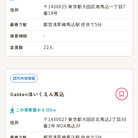
〒1430025 東京都大田区南馬込一丁目7
住所
番14号
都営浅草線馬込駅 徒歩で5分
最寄り駅
-
保育時間
22人
定員数
認可外保育園
Gakkenほいくえん馬込
この保育園から
230
ｍ
〒1430027 東京都大田区北馬込2丁目30
住所
番2号 MOA馬込3F
都営浅草線馬込駅 徒歩で1分
最寄り駅