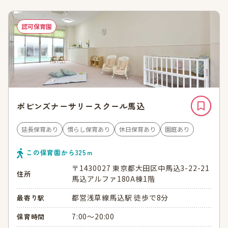
認可保育園
ポピンズナーサリースクール馬込
延長保育あり
慣らし保育あり
休日保育あり
園庭あり
この保育園から
325
ｍ
〒1430027 東京都大田区中馬込3-22-21
住所
馬込アルファ180A棟1階
都営浅草線馬込駅 徒歩で8分
最寄り駅
7:00～20:00
保育時間