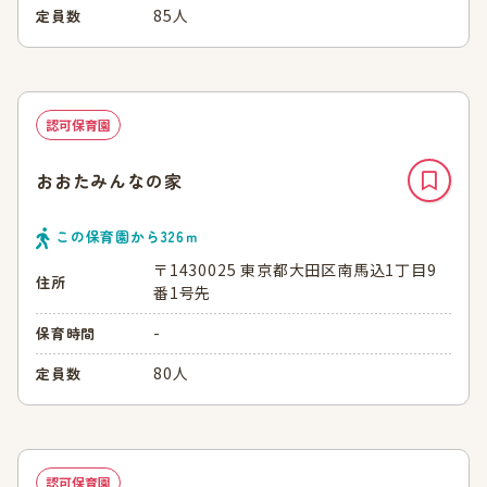
85人
定員数
認可保育園
おおたみんなの家
この保育園から
326
ｍ
〒1430025 東京都大田区南馬込1丁目9
住所
番1号先
-
保育時間
80人
定員数
認可保育園