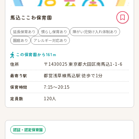
馬込ここわ保育園
延長保育あり
慣らし保育あり
障がい児受け入れ体制あり
園庭あり
アレルギー対応あり
この保育園から
161
ｍ
〒1430025 東京都大田区南馬込1-1-6
住所
都営浅草線馬込駅 徒歩で1分
最寄り駅
7:15～20:15
保育時間
120人
定員数
認証・認定保育園