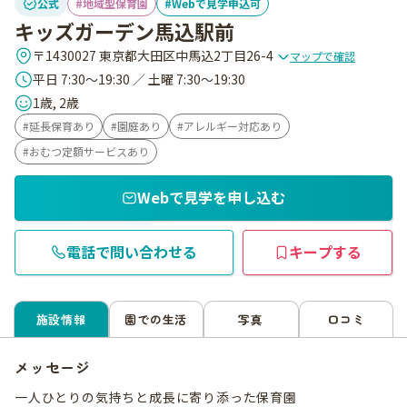
公式
地域型保育園
Webで見学申込可
キッズガーデン馬込駅前
〒1430027 東京都大田区中馬込2丁目26-4
マップで確認
平日 7:30～19:30 ／ 土曜 7:30～19:30
1歳, 2歳
延長保育あり
園庭あり
アレルギー対応あり
おむつ定額サービスあり
Webで見学を申し込む
電話で問い合わせる
キープする
施設情報
園での生活
写真
口コミ
メッセージ
一人ひとりの気持ちと成長に寄り添った保育園