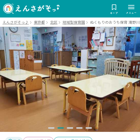
メニュー
キープ
えんさがそっ♪
東京都
北区
地域型保育園
ぬくもりのおうち保育 滝野川