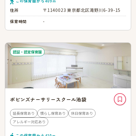
この保育園から
409
ｍ
〒1140023 東京都北区滝野川6-39-15
住所
-
保育時間
認証・認定保育園
ポピンズナーサリースクール池袋
延長保育あり
慣らし保育あり
休日保育あり
アレルギー対応あり
この保育園から
410
ｍ