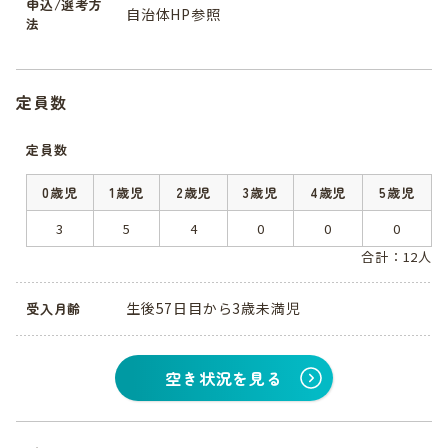
申込/選考方
自治体HP参照
法
定員数
定員数
0歳児
1歳児
2歳児
3歳児
4歳児
5歳児
3
5
4
0
0
0
合計：12人
生後57日目から3歳未満児
受入月齢
空き状況を見る