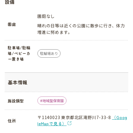
設備
園庭なし
園庭
晴れの日等は近くの公園に散歩に行き、体力
増進に努めます。
駐車場/駐輪
場/ベビーカ
駐輪場あり
ー置き場
基本情報
施設類型
地域型保育園
〒1140023 東京都北区滝野川7-33-8
（Goog
住所
leMapで見る）