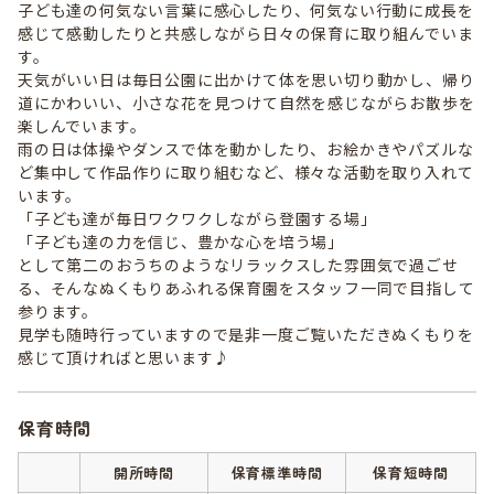
子ども達の何気ない言葉に感心したり、何気ない行動に成長を
感じて感動したりと共感しながら日々の保育に取り組んでいま
す。
天気がいい日は毎日公園に出かけて体を思い切り動かし、帰り
道にかわいい、小さな花を見つけて自然を感じながらお散歩を
楽しんでいます。
雨の日は体操やダンスで体を動かしたり、お絵かきやパズルな
ど集中して作品作りに取り組むなど、様々な活動を取り入れて
います。
「子ども達が毎日ワクワクしながら登園する場」
「子ども達の力を信じ、豊かな心を培う場」
として第二のおうちのようなリラックスした雰囲気で過ごせ
る、そんなぬくもりあふれる保育園をスタッフ一同で目指して
参ります。
見学も随時行っていますので是非一度ご覧いただきぬくもりを
感じて頂ければと思います♪
保育時間
開所時間
保育標準時間
保育短時間