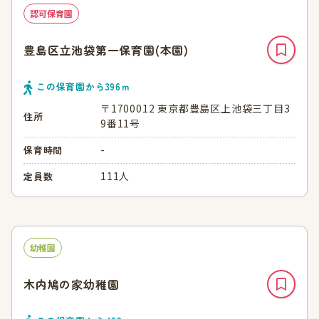
認可保育園
豊島区立池袋第一保育園(本園)
この保育園から
396
ｍ
〒1700012 東京都豊島区上池袋三丁目3
住所
9番11号
-
保育時間
111人
定員数
幼稚園
木内鳩の家幼稚園