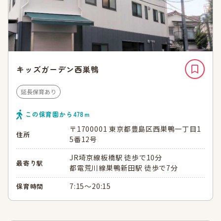
キッズガーデン西巣鴨
延長保育あり
この保育園から
478
ｍ
〒1700001 東京都豊島区西巣鴨一丁目1
住所
5番12号
JR埼京線板橋駅 徒歩で10分
最寄り駅
都電荒川線巣鴨新田駅 徒歩で7分
7:15～20:15
保育時間