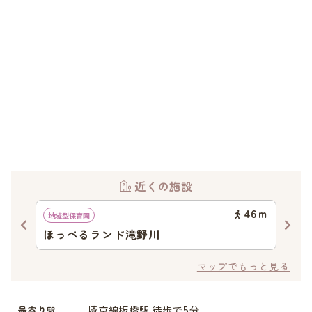
近くの施設
86
ｍ
46
ｍ
地域型保育園
認可
ほっぺるランド滝野川
さ
マップでもっと見る
埼京線板橋駅 徒歩で5分
最寄り駅