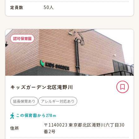
50人
定員数
認可保育園
キッズガーデン北区滝野川
延長保育あり
アレルギー対応あり
この保育園から
278
ｍ
〒1140023 東京都北区滝野川六丁目30
住所
番2号