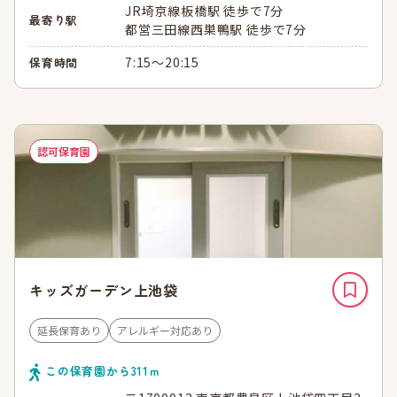
JR埼京線板橋駅 徒歩で7分
最寄り駅
都営三田線西巣鴨駅 徒歩で7分
7:15～20:15
保育時間
認可保育園
キッズガーデン上池袋
延長保育あり
アレルギー対応あり
この保育園から
311
ｍ