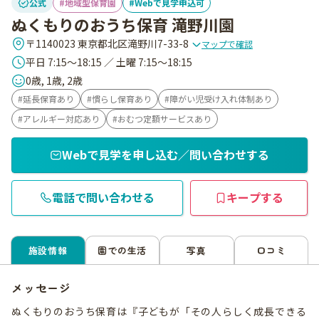
公式
地域型保育園
Webで見学申込可
ぬくもりのおうち保育 滝野川園
〒1140023 東京都北区滝野川7-33-8
マップで確認
平日 7:15～18:15 ／ 土曜 7:15～18:15
0歳, 1歳, 2歳
延長保育あり
慣らし保育あり
障がい児受け入れ体制あり
アレルギー対応あり
おむつ定額サービスあり
Webで見学を申し込む／問い合わせする
電話で問い合わせる
キープする
施設情報
園での生活
写真
口コミ
メッセージ
ぬくもりのおうち保育は『子どもが「その人らしく成長できる