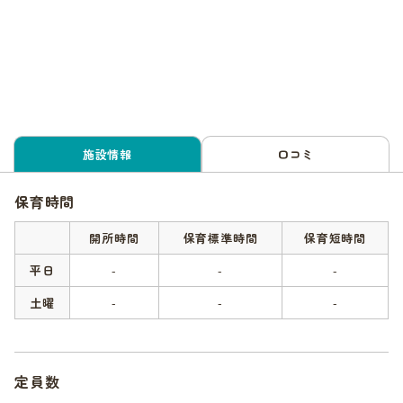
施設情報
口コミ
保育時間
開所時間
保育標準時間
保育短時間
平日
-
-
-
土曜
-
-
-
定員数