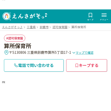
メニュー
キープ
えんさがそっ♪
三重県
鈴鹿市
認可保育園
算所保育所
認可保育園
算所保育所
〒5130806 三重県鈴鹿市算所5丁目17-1
マップで確認
電話で問い合わせる
キープする
PR