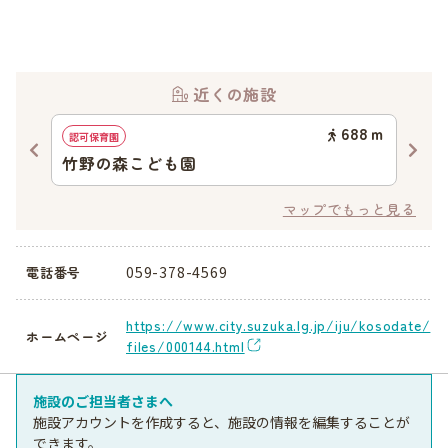
近くの施設
28
ｍ
688
ｍ
認可保育園
認可
竹野の森こども園
Gre
マップでもっと見る
059-378-4569
電話番号
https://www.city.suzuka.lg.jp/iju/kosodate/
ホームページ
files/000144.html
施設のご担当者さまへ
施設アカウントを作成すると、施設の情報を編集することが
できます。