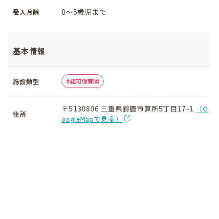
0〜5歳児まで
受入月齢
基本情報
施設類型
認可保育園
〒5130806 三重県鈴鹿市算所5丁目17-1
（G
住所
oogleMapで見る）