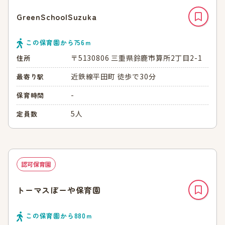
GreenSchoolSuzuka
この保育園から
756
ｍ
〒5130806 三重県鈴鹿市算所2丁目2-1
住所
近鉄線平田町 徒歩で30分
最寄り駅
-
保育時間
5人
定員数
認可保育園
トーマスぼーや保育園
この保育園から
880
ｍ