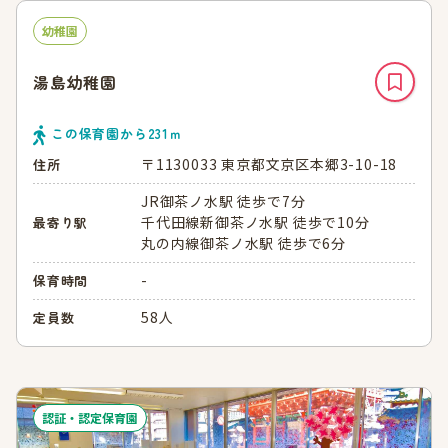
幼稚園
湯島幼稚園
この保育園から
231
ｍ
〒1130033 東京都文京区本郷3-10-18
住所
JR御茶ノ水駅 徒歩で7分
千代田線新御茶ノ水駅 徒歩で10分
最寄り駅
丸の内線御茶ノ水駅 徒歩で6分
-
保育時間
58人
定員数
認証・認定保育園