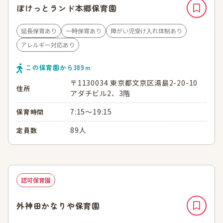
ぽけっとランド本郷保育園
延長保育あり
一時保育あり
障がい児受け入れ体制あり
アレルギー対応あり
この保育園から
389
ｍ
〒1130034 東京都文京区湯島2-20-10
住所
アダチビル2、3階
7:15～19:15
保育時間
89人
定員数
認可保育園
外神田かなりや保育園