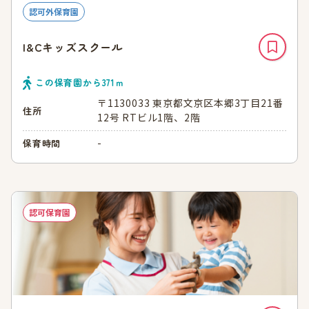
認可外保育園
I&Cキッズスクール
この保育園から
371
ｍ
〒1130033 東京都文京区本郷3丁目21番
住所
12号 RTビル1階、2階
-
保育時間
認可保育園