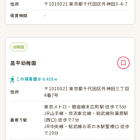
〒1010021 東京都千代田区外神田3-4-7
住所
-
保育時間
幼稚園
昌平幼稚園
この保育園から
420
ｍ
〒1010021 東京都千代田区外神田三丁目
住所
4番7号
東京メトロ・銀座線末広町駅 徒歩で5分
JR山手線・京浜東北線・総武線秋葉原駅
(西口) 徒歩で7分
最寄り駅
JR中央線・総武線お茶の水駅聖橋口 徒歩
で10分