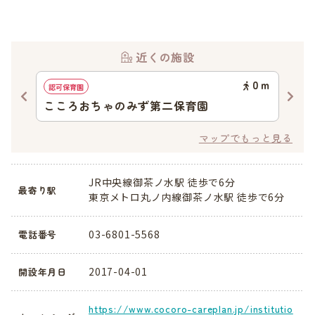
近くの施設
79
ｍ
0
ｍ
認可保育園
地域
こころおちゃのみず第二保育園
国
育
マップでもっと見る
JR中央線御茶ノ水駅 徒歩で6分
最寄り駅
東京メトロ丸ノ内線御茶ノ水駅 徒歩で6分
03-6801-5568
電話番号
2017-04-01
開設年月日
https://www.cocoro-careplan.jp/institutio