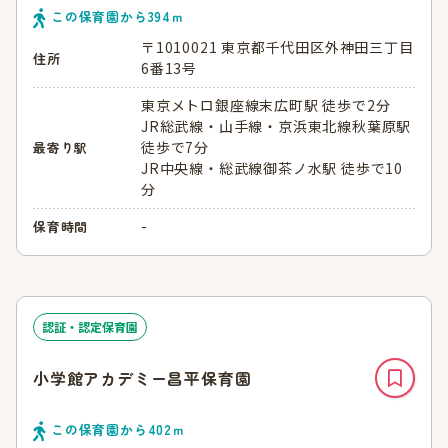
この保育園から
394
ｍ
〒1010021 東京都千代田区外神田三丁目
住所
6番13号
東京メトロ銀座線末広町駅 徒歩で2分
JR総武線・山手線・京浜東北線秋葉原駅
徒歩で7分
最寄り駅
JR中央線・総武線御茶ノ水駅 徒歩で10
分
-
保育時間
認証・認定保育園
小学館アカデミー昌平保育園
この保育園から
402
ｍ