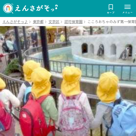
メニュー
キープ
えんさがそっ♪
東京都
文京区
認可保育園
こころおちゃのみず第一保育