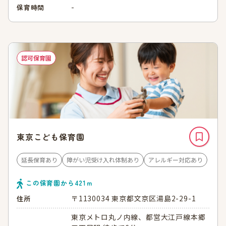
-
保育時間
認可保育園
東京こども保育園
延長保育あり
障がい児受け入れ体制あり
アレルギー対応あり
この保育園から
421
ｍ
〒1130034 東京都文京区湯島2-29-1
住所
東京メトロ丸ノ内線、都営大江戸線本郷