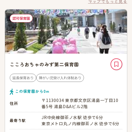
マップでもっと見る
認可保育園
こころおちゃのみず第二保育園
延長保育あり
障がい児受け入れ体制あり
この保育園から
0
ｍ
〒1130034 東京都文京区湯島一丁目10
住所
番5号 湯島D&Aビル2階
JR中央線御茶ノ水駅 徒歩で6分
最寄り駅
東京メトロ丸ノ内線御茶ノ水 徒歩で6分