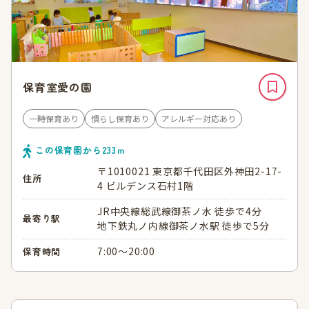
保育室愛の園
一時保育あり
慣らし保育あり
アレルギー対応あり
この保育園から
233
ｍ
〒1010021 東京都千代田区外神田2-17-
住所
4 ビルデンス石村1階
JR中央線総武線御茶ノ水 徒歩で4分
最寄り駅
地下鉄丸ノ内線御茶ノ水駅 徒歩で5分
7:00～20:00
保育時間