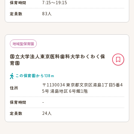
7:15～19:15
保育時間
83人
定員数
地域型保育園
国立大学法人東京医科歯科大学わくわく保
育園
この保育園から
138
ｍ
〒1130034 東京都文京区湯島1丁目5番4
住所
5号 湯島地区 6号館1階
-
保育時間
24人
定員数