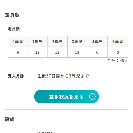
定員数
定員数
0歳児
1歳児
2歳児
3歳児
4歳児
5歳児
9
13
13
13
0
0
合計：48人
生後57日目から3歳児まで
受入月齢
空き状況を見る
設備