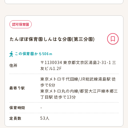
認可保育園
たんぽぽ保育園しんはな分園(第三分園)
この保育園から
506
ｍ
〒1130034 東京都文京区湯島2-31-1 三
住所
友ビル1.2F
東京メトロ千代田線/JR総武線湯島駅 徒
歩で6分
最寄り駅
東京メトロ丸の内線/都営大江戸線本郷三
丁目駅 徒歩で13分
-
保育時間
53人
定員数