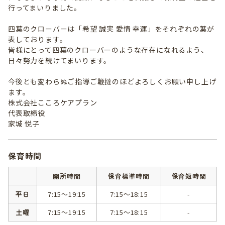
行ってまいりました。
四葉のクローバーは「希望 誠実 愛情 幸運」をそれぞれの葉が
表しております。
皆様にとって四葉のクローバーのような存在になれるよう、
日々努力を続けてまいります。
今後とも変わらぬご指導ご鞭撻のほどよろしくお願い申し上げ
ます。
株式会社こころケアプラン
代表取締役
家城 悦子
保育時間
開所時間
保育標準時間
保育短時間
平日
7:15～19:15
7:15～18:15
-
土曜
7:15～19:15
7:15～18:15
-