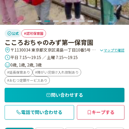
公式
認可保育園
こころおちゃのみず第一保育園
〒1130034 東京都文京区湯島一丁目10番5号 湯島D&Aビル1階
マップで確認
平日 7:15～19:15 ／ 土曜 7:15～19:15
0歳, 1歳, 2歳, 3歳
延長保育あり
障がい児受け入れ体制あり
おむつ定額サービスあり
問い合わせする
電話で問い合わせる
キープする