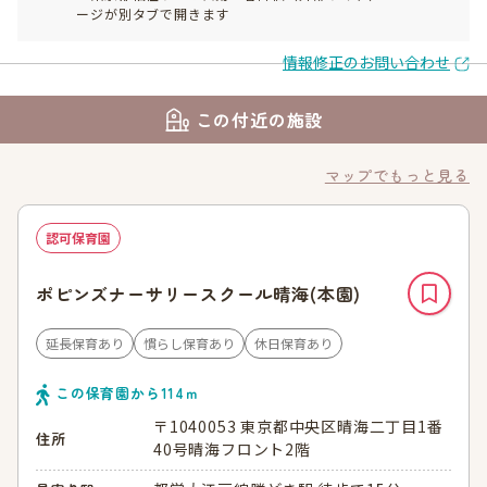
ージが別タブで開きます
情報修正のお問い合わせ
この付近の施設
マップでもっと見る
認可保育園
ポピンズナーサリースクール晴海(本園)
延長保育あり
慣らし保育あり
休日保育あり
この保育園から
114
ｍ
〒1040053 東京都中央区晴海二丁目1番
住所
40号晴海フロント2階