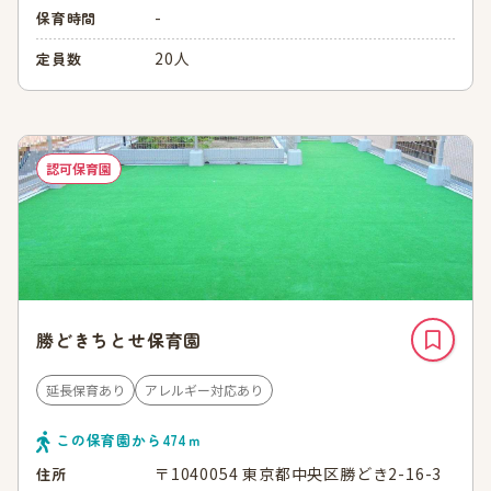
-
保育時間
20人
定員数
認可保育園
勝どきちとせ保育園
延長保育あり
アレルギー対応あり
この保育園から
474
ｍ
〒1040054 東京都中央区勝どき2-16-3
住所