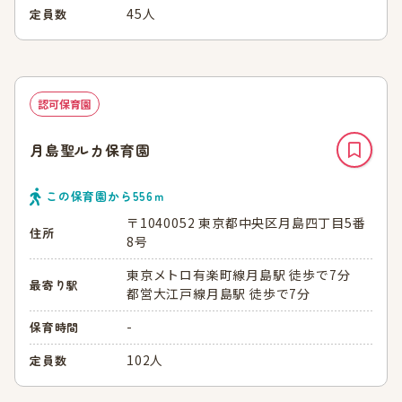
45人
定員数
認可保育園
月島聖ルカ保育園
この保育園から
556
ｍ
〒1040052 東京都中央区月島四丁目5番
住所
8号
東京メトロ有楽町線月島駅 徒歩で7分
最寄り駅
都営大江戸線月島駅 徒歩で7分
-
保育時間
102人
定員数