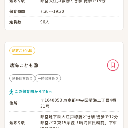
都営大江戸線勝どき駅 徒歩で15分
最寄り駅
7:30～19:30
保育時間
96人
定員数
認定こども園
晴海こども園
延長保育あり
一時保育あり
この保育園から
115
ｍ
〒1040053 東京都中央区晴海二丁目4番
住所
31号
都営地下鉄大江戸線勝どき駅 徒歩で12分
都営バス東15系統「晴海区民館前」下車
最寄り駅