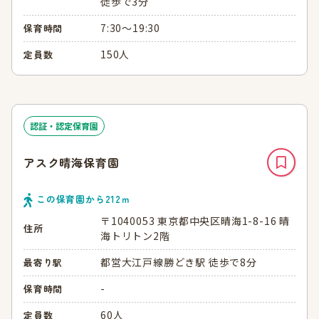
徒歩で3分
7:30～19:30
保育時間
150人
定員数
認証・認定保育園
アスク晴海保育園
この保育園から
212
ｍ
〒1040053 東京都中央区晴海1-8-16 晴
住所
海トリトン2階
都営大江戸線勝どき駅 徒歩で8分
最寄り駅
-
保育時間
60人
定員数