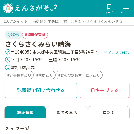
メニュー
キープ
えんさがそっ♪
東京都
中央区
認可保育園
さくらさくみらい晴海
公式
認可保育園
さくらさくみらい晴海
〒1040053 東京都中央区晴海二丁目5番24号晴海センタ-ビル1階
マップで確認
平日 7:30～19:30 ／ 土曜 7:30～19:30
0歳, 1歳, 2歳
延長保育あり
園庭あり
おむつ定額サービスあり
電話で問い合わせる
キープする
施設情報
園での生活
口コミ
メッセージ