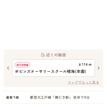
近くの施設
56
ｍ
114
ｍ
認可保育園
認定
ポピンズナーサリースクール晴海(本園)
晴
マップでもっと見る
都営大江戸線「勝どき駅」 徒歩で9分
最寄り駅