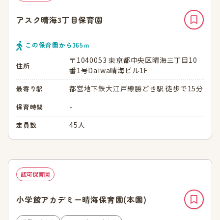
アスク晴海3丁目保育園
この保育園から
365
ｍ
〒1040053 東京都中央区晴海三丁目10
住所
番1号Daiwa晴海ビル1F
都営地下鉄大江戸線勝どき駅 徒歩で15分
最寄り駅
-
保育時間
45人
定員数
認可保育園
小学館アカデミー晴海保育園(本園)