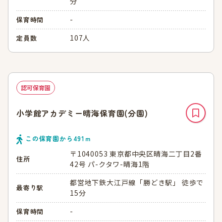
分
-
保育時間
107人
定員数
認可保育園
小学館アカデミー晴海保育園(分園)
この保育園から
491
ｍ
〒1040053 東京都中央区晴海二丁目2番
住所
42号 パ-クタワ-晴海1階
都営地下鉄大江戸線「勝どき駅」 徒歩で
最寄り駅
15分
-
保育時間