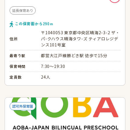
延長保育あり
この保育園から
290
ｍ
〒1040053 東京都中央区晴海2-3-2 ザ・
パ-クハウス晴海タワ-ズ ティアロレジデ
住所
ンス101号室
都営大江戸線勝どき駅 徒歩で15分
最寄り駅
7:30～19:30
保育時間
24人
定員数
認可外保育園