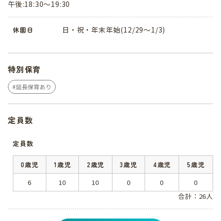
午後:18:30～19:30
日・祝・年末年始(12/29〜1/3)
休園日
特別保育
延長保育あり
定員数
定員数
0歳児
1歳児
2歳児
3歳児
4歳児
5歳児
6
10
10
0
0
0
合計：26人