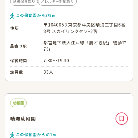
延長保育あり
アレルギー対応あり
この保育園から
378
ｍ
〒1040053 東京都中央区晴海三丁目6番
住所
8号 スカイリンクタワ-2階
都営地下鉄大江戸線「勝どき駅」 徒歩で
最寄り駅
7分
7:30～19:30
保育時間
33人
定員数
幼稚園
晴海幼稚園
この保育園から
411
ｍ