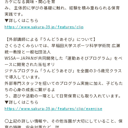
カケになる興味・関心を育
み、 主体的に学びの基礎に触れ、経験を積み重ねられる保育
実践です。
▼詳しくはこちら
https://www.sakura-39.jp/features/clip
【外部講師による『うんどうあそび』について】
さくらさくみらいでは、早稲田大学スポーツ科学学術院 広瀬
統一教授と一般社団法人
WSSAーJAPANが共同開発した「運動あそびプログラム」をベ
ースに開発された当社オリ
ジナルプログラム「うんどうあそび」を全園の3~5歳児クラス
で導入しています。
外部専門スタッフを招いてのプログラム実施に加え、子どもた
ちの心身の成長に繋がるよ
う、遊びや活動の一環として日常保育にも取り入れています。
▼詳しくはこちら
https://www.sakura-39.jp/features/clip/exercise
〇上記の詳しい情報や、その他当園が大切にしていること、保
育の特徴、安全対策など、詳