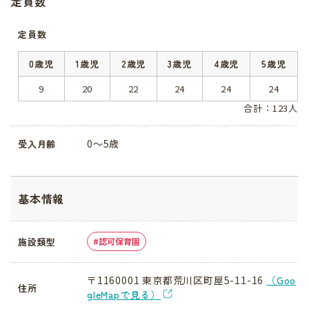
定員数
定員数
0歳児
1歳児
2歳児
3歳児
4歳児
5歳児
9
20
22
24
24
24
合計：123人
0～5歳
受入月齢
基本情報
施設類型
認可保育園
〒1160001 東京都荒川区町屋5-11-16
（Goo
住所
gleMapで見る）