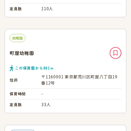
110人
定員数
幼稚園
町屋幼稚園
この保育園から
882
ｍ
〒1160001 東京都荒川区町屋八丁目19
住所
番12号
-
保育時間
33人
定員数