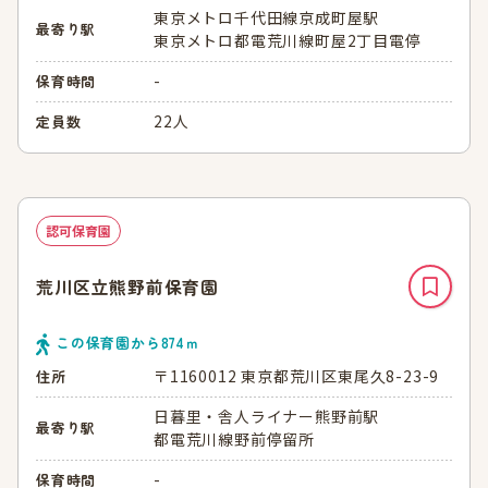
東京メトロ千代田線京成町屋駅
最寄り駅
東京メトロ都電荒川線町屋2丁目電停
-
保育時間
22人
定員数
認可保育園
荒川区立熊野前保育園
この保育園から
874
ｍ
〒1160012 東京都荒川区東尾久8-23-9
住所
日暮里・舎人ライナー熊野前駅
最寄り駅
都電荒川線野前停留所
-
保育時間