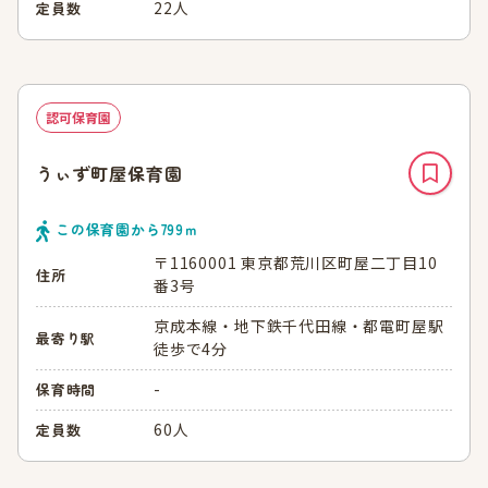
22人
定員数
認可保育園
うぃず町屋保育園
この保育園から
799
ｍ
〒1160001 東京都荒川区町屋二丁目10
住所
番3号
京成本線・地下鉄千代田線・都電町屋駅
最寄り駅
徒歩で4分
-
保育時間
60人
定員数