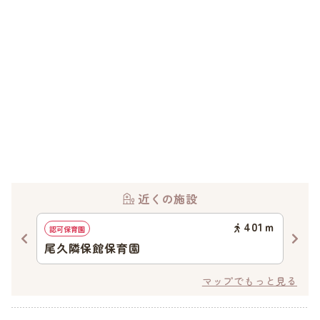
近くの施設
09
ｍ
401
ｍ
認可保育園
認可
尾久隣保館保育園
上
マップでもっと見る