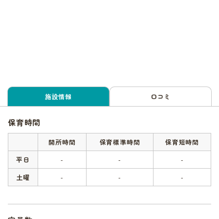
施設情報
口コミ
保育時間
開所時間
保育標準時間
保育短時間
平日
-
-
-
土曜
-
-
-