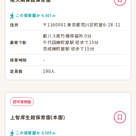
この保育園から
401
ｍ
〒1160001 東京都荒川区町屋6-28-11
住所
都バス尾竹橋停留所 0分
千代田線町屋駅 徒歩で15分
最寄り駅
京成線町屋駅 徒歩で15分
-
保育時間
190人
定員数
認可保育園
上智厚生館保育園(本園)
この保育園から
509
ｍ