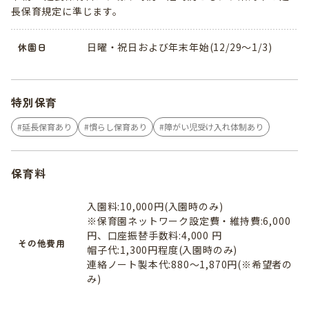
長保育規定に準じます。
日曜・祝日および年末年始(12/29～1/3)
休園日
特別保育
延長保育あり
慣らし保育あり
障がい児受け入れ体制あり
保育料
入園料:10,000円(入園時のみ)
※保育園ネットワーク設定費・維持費:6,000
円、口座振替手数料:4,000 円
その他費用
帽子代:1,300円程度(入園時のみ)
連絡ノート製本代:880～1,870円(※希望者の
み)