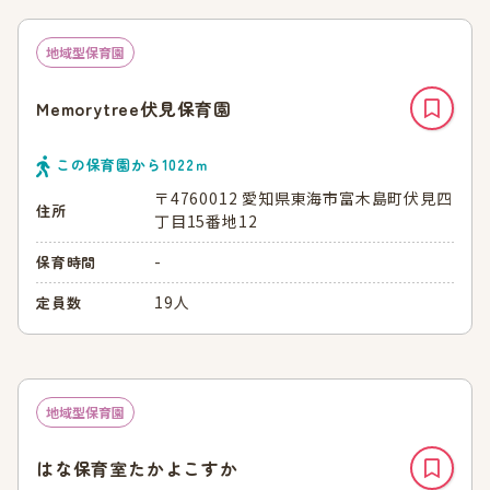
地域型保育園
Memorytree伏見保育園
この保育園から
1022
ｍ
〒4760012 愛知県東海市富木島町伏見四
住所
丁目15番地12
-
保育時間
19人
定員数
地域型保育園
はな保育室たかよこすか