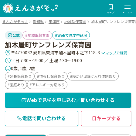
メニュー
キープ
えんさがそっ♪
愛知県
東海市
地域型保育園
加木屋町サンフレンズ保育
公式
地域型保育園
Webで見学申込可
加木屋町サンフレンズ保育園
〒4770032 愛知県東海市加木屋町木之下118-3
マップで確認
平日 7:30～19:00 ／ 土曜 7:30～19:00
0歳, 1歳, 2歳
延長保育あり
慣らし保育あり
障がい児受け入れ体制あり
園庭あり
アレルギー対応あり
Webで見学を申し込む／問い合わせする
電話で問い合わせる
キープする