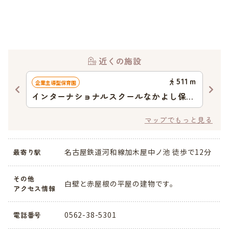
近くの施設
02
ｍ
511
ｍ
企業主導型保育園
認可
インターナショナルスクールなかよし保育
特
園
育
マップでもっと見る
名古屋鉄道河和線加木屋中ノ池 徒歩で12分
最寄り駅
その他
白壁と赤屋根の平屋の建物です。
アクセス情報
0562-38-5301
電話番号