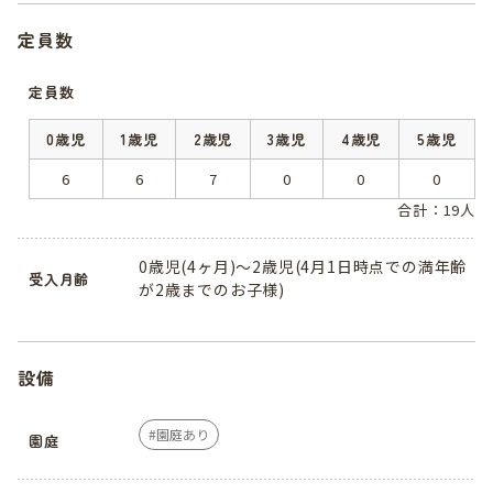
定員数
定員数
0歳児
1歳児
2歳児
3歳児
4歳児
5歳児
6
6
7
0
0
0
合計：19人
0歳児(4ヶ月)～2歳児(4月1日時点での満年齢
受入月齢
が2歳までのお子様)
設備
園庭あり
園庭