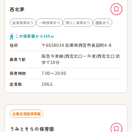
西北夢
延長保育あり
一時保育あり
慣らし保育あり
園庭あり
この保育園から
598
ｍ
〒6638034 兵庫県西宮市長田町4-8
住所
阪急今津線(西宮北口ー今津)西宮北口 徒
最寄り駅
歩で10分
7:00～20:00
保育時間
106人
定員数
企業主導型保育園
うみとそらの保育園