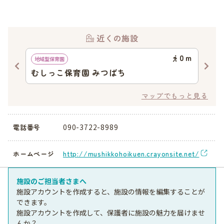
近くの施設
54
ｍ
0
ｍ
地域型保育園
地域
むしっこ保育園 みつばち
む
マップでもっと見る
090-3722-8989
電話番号
http://mushikkohoikuen.crayonsite.net/
ホームページ
施設のご担当者さまへ
施設アカウントを作成すると、施設の情報を編集することが
できます。
施設アカウントを作成して、保護者に施設の魅力を届けませ
んか？