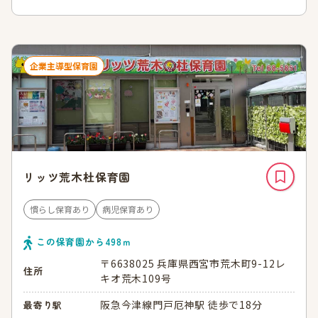
企業主導型保育園
リッツ荒木杜保育園
慣らし保育あり
病児保育あり
この保育園から
498
ｍ
〒6638025 兵庫県西宮市荒木町9-12レ
住所
キオ荒木109号
阪急今津線門戸厄神駅 徒歩で18分
最寄り駅