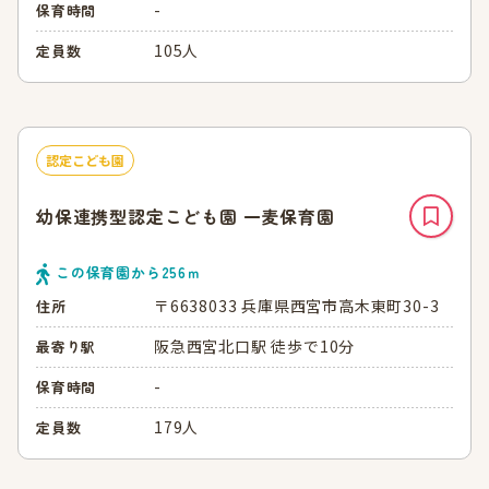
-
保育時間
105人
定員数
認定こども園
幼保連携型認定こども園 一麦保育園
この保育園から
256
ｍ
〒6638033 兵庫県西宮市高木東町30-3
住所
阪急西宮北口駅 徒歩で10分
最寄り駅
-
保育時間
179人
定員数