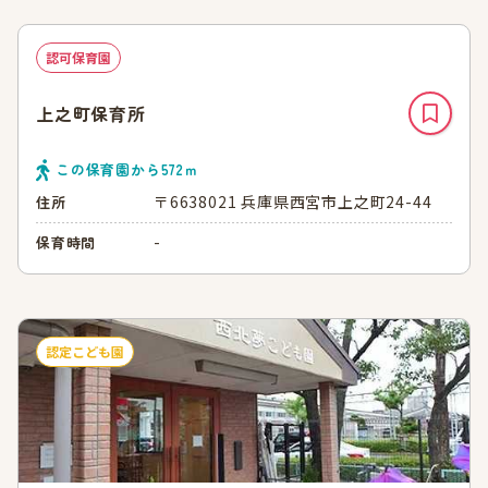
認可保育園
上之町保育所
この保育園から
572
ｍ
〒6638021 兵庫県西宮市上之町24-44
住所
-
保育時間
認定こども園