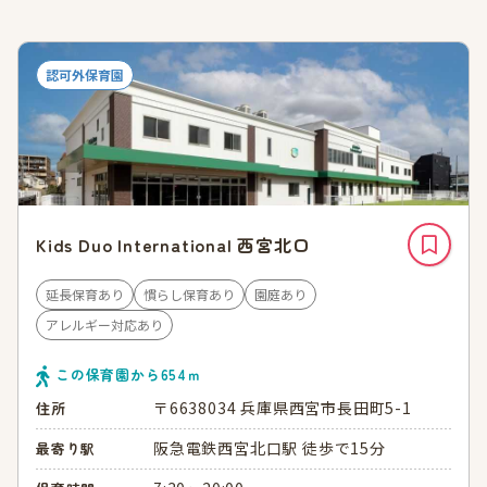
認可外保育園
Kids Duo International 西宮北口
延長保育あり
慣らし保育あり
園庭あり
アレルギー対応あり
この保育園から
654
ｍ
〒6638034 兵庫県西宮市長田町5-1
住所
阪急電鉄西宮北口駅 徒歩で15分
最寄り駅