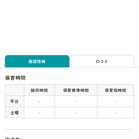
施設情報
口コミ
保育時間
開所時間
保育標準時間
保育短時間
平日
-
-
-
土曜
-
-
-