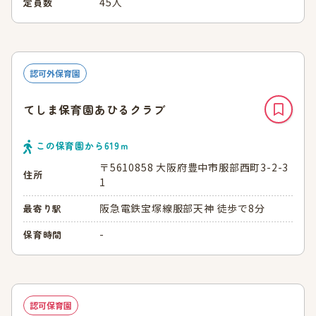
45人
定員数
認可外保育園
てしま保育園あひるクラブ
この保育園から
619
ｍ
〒5610858 大阪府豊中市服部西町3-2-3
住所
1
阪急電鉄宝塚線服部天神 徒歩で8分
最寄り駅
-
保育時間
認可保育園