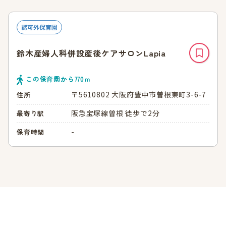
認可外保育園
鈴木産婦人科併設産後ケアサロンLapia
この保育園から
770
ｍ
〒5610802 大阪府豊中市曽根東町3-6-7
住所
阪急宝塚線曽根 徒歩で2分
最寄り駅
-
保育時間