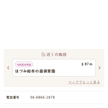
近くの施設
70
ｍ
87
ｍ
地域型保育園
認定
a
ほづみ絵本の森保育園
認
マップでもっと見る
06-6866-1878
電話番号