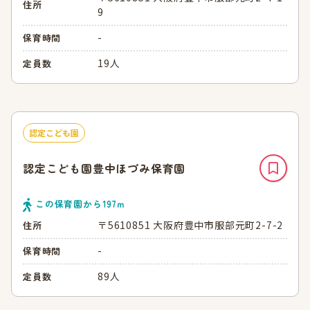
住所
9
-
保育時間
19人
定員数
認定こども園
認定こども園豊中ほづみ保育園
この保育園から
197
ｍ
〒5610851 大阪府豊中市服部元町2-7-2
住所
-
保育時間
89人
定員数