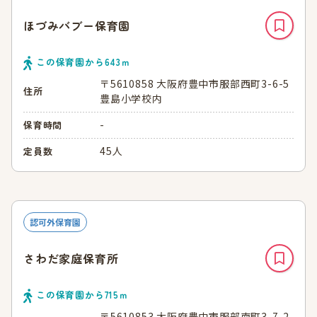
ほづみバブー保育園
この保育園から
643
ｍ
〒5610858 大阪府豊中市服部西町3-6-5
住所
豊島小学校内
-
保育時間
45人
定員数
認可外保育園
さわだ家庭保育所
この保育園から
715
ｍ
〒5610853 大阪府豊中市服部南町3-7-2