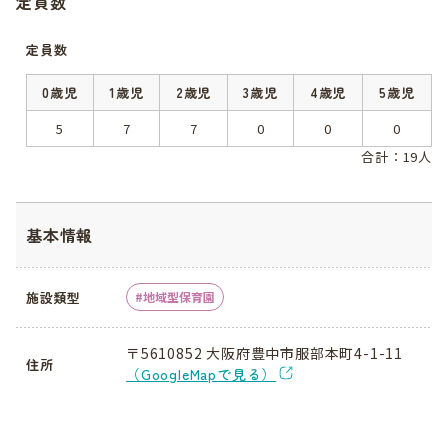
定員数
定員数
0歳児
1歳児
2歳児
3歳児
4歳児
5歳児
5
7
7
0
0
0
合計：19人
基本情報
施設類型
地域型保育園
〒5610852 大阪府豊中市服部本町4-1-11
住所
（GoogleMapで見る）