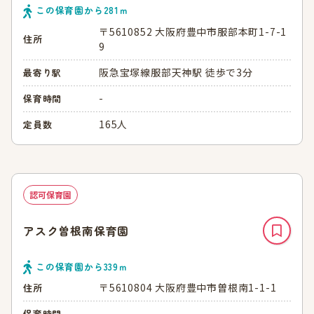
この保育園から
281
ｍ
〒5610852 大阪府豊中市服部本町1-7-1
住所
9
阪急宝塚線服部天神駅 徒歩で3分
最寄り駅
-
保育時間
165人
定員数
認可保育園
アスク曽根南保育園
この保育園から
339
ｍ
〒5610804 大阪府豊中市曽根南1-1-1
住所
-
保育時間