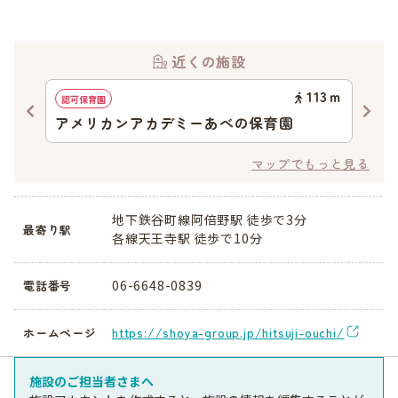
近くの施設
90
ｍ
113
ｍ
認可保育園
認可
アメリカンアカデミーあべの保育園
阿
マップでもっと見る
地下鉄谷町線阿倍野駅 徒歩で3分
最寄り駅
各線天王寺駅 徒歩で10分
06-6648-0839
電話番号
https://shoya-group.jp/hitsuji-ouchi/
ホームページ
施設のご担当者さまへ