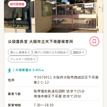
認可保育園
公設置民営 大阪市立天下茶屋保育所
慣らし保育あり
障がい児受け入れ体制あり
園庭あり
アレルギー対応あり
この保育園から
455
ｍ
〒5570011 大阪府大阪市西成区天下茶屋
住所
東2-1-12
阪堺電気軌道松田町 徒歩で15分
最寄り駅
南海本線天下茶屋 徒歩で20分
7:30～18:30
保育時間