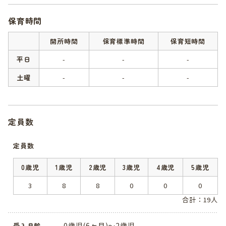
保育時間
開所時間
保育標準時間
保育短時間
平日
-
-
-
土曜
-
-
-
定員数
定員数
0歳児
1歳児
2歳児
3歳児
4歳児
5歳児
3
8
8
0
0
0
合計：19人
0歳児(6ヶ月)～2歳児
受入月齢