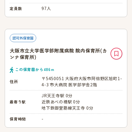
97人
定員数
認可外保育園
大阪市立大学医学部附属病院 院内保育所(カ
ンナ保育所)
この保育園から
486
ｍ
〒5450051 大阪府大阪市阿倍野区旭町1-
住所
4-3 市大病院 医学部学舎2階
JR天王寺駅 0分
近鉄あべの橋駅 0分
最寄り駅
地下鉄御堂筋線天王寺 0分
-
保育時間