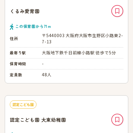
くるみ愛育園
この保育園から
71
ｍ
〒5440003 大阪府大阪市生野区小路東2-
住所
7-13
大阪地下鉄千日前線小路駅 徒歩で5分
最寄り駅
-
保育時間
48人
定員数
認定こども園
認定こども園 大東幼稚園