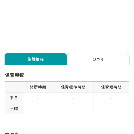
施設情報
口コミ
保育時間
開所時間
保育標準時間
保育短時間
平日
-
-
-
土曜
-
-
-