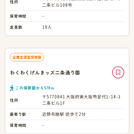
住所
二条ビル108号
-
保育時間
19人
定員数
企業主導型保育園
わくわくげんきッズ二条通り園
この保育園から
578
ｍ
〒5770841 大阪府東大阪市足代1-14-3
住所
二条ビル1F
近鉄布施駅 徒歩で2分
最寄り駅
-
保育時間