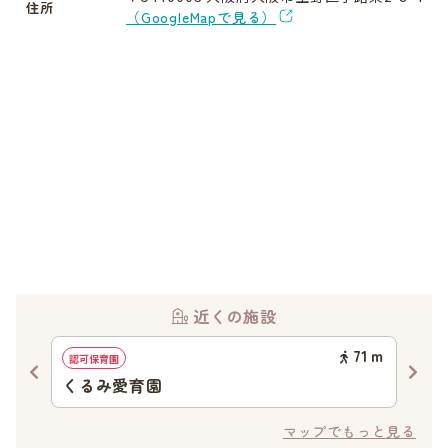
住所
（GoogleMapで見る）
近くの施設
87
ｍ
71
ｍ
認可保育園
認定
くるみ愛育園
認
マップでもっと見る