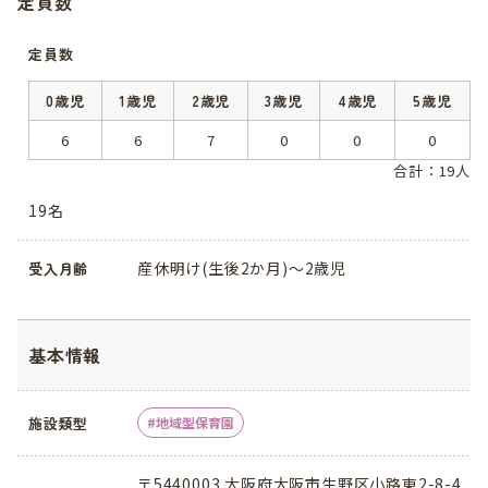
定員数
定員数
0歳児
1歳児
2歳児
3歳児
4歳児
5歳児
6
6
7
0
0
0
合計：19人
19名
産休明け(生後2か月)～2歳児
受入月齢
基本情報
施設類型
地域型保育園
〒5440003 大阪府大阪市生野区小路東2-8-4