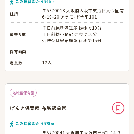
この保育園から
565
ｍ
〒5370013 大阪府大阪市東成区大今里南
住所
6-19-20 アラモ-ド今里101
千日前線新深江駅 徒歩で10分
千日前線小路駅 徒歩で10分
最寄り駅
近鉄奈良線布施駅 徒歩で15分
-
保育時間
12人
定員数
地域型保育園
げんき保育園 布施駅前園
この保育園から
578
ｍ
〒5770841 大阪府東大阪市足代1-14-3