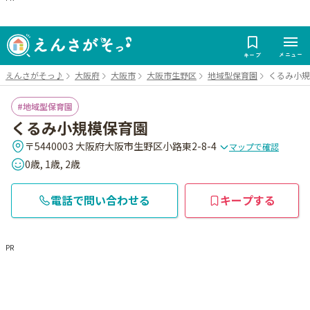
メニュー
キープ
えんさがそっ♪
大阪府
大阪市
大阪市生野区
地域型保育園
くるみ小規
地域型保育園
くるみ小規模保育園
〒5440003 大阪府大阪市生野区小路東2-8-4
マップで確認
0歳, 1歳, 2歳
電話で問い合わせる
キープする
PR