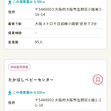
この保育園から
186
ｍ
〒5440003 大阪府大阪市生野区小路東2-
住所
16-14
大阪メトロ千日前線小路駅 徒歩で3分
最寄り駅
-
保育時間
95人
定員数
地域型保育園
たかはしベビーセンター
この保育園から
238
ｍ
〒5440002 大阪府大阪市生野区小路1-2
住所
1-14