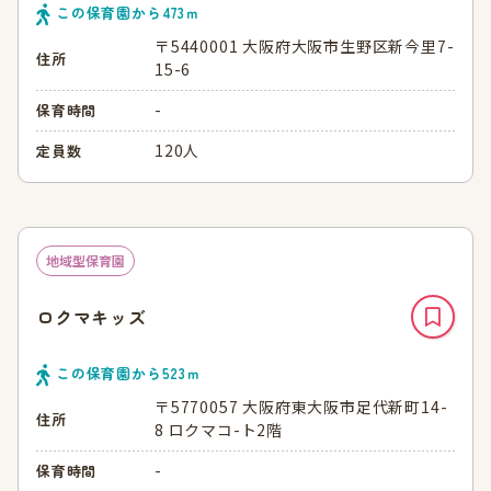
この保育園から
473
ｍ
〒5440001 大阪府大阪市生野区新今里7-
住所
15-6
-
保育時間
120人
定員数
地域型保育園
ロクマキッズ
この保育園から
523
ｍ
〒5770057 大阪府東大阪市足代新町14-
住所
8 ロクマコ-ト2階
-
保育時間