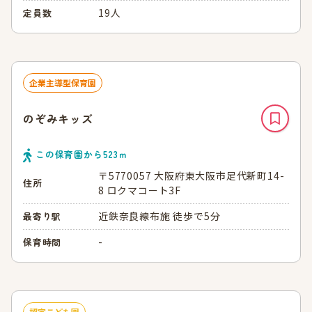
19人
定員数
企業主導型保育園
のぞみキッズ
この保育園から
523
ｍ
〒5770057 大阪府東大阪市足代新町14-
住所
8 ロクマコート3F
近鉄奈良線布施 徒歩で5分
最寄り駅
-
保育時間
認定こども園