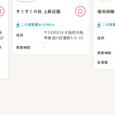
すくすくの杜 上新庄園
瑞光幼稚
この保育園から
996
ｍ
この保
阪
〒5330014 大阪府大阪
住所
1F
市東淀川区豊新5-6-32
住所
筋
-
保育時間
分
保育時間
定員数