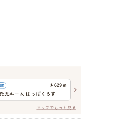
629
ｍ
育園
企業主導型保育園
託児ルーム はっぱくらす
ひまわり保育園 上新庄園
マップでもっと見る