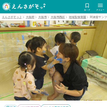
メニュー
キープ
えんさがそっ♪
大阪府
大阪市
大阪市西区
地域型保育園
阿波座サンフ