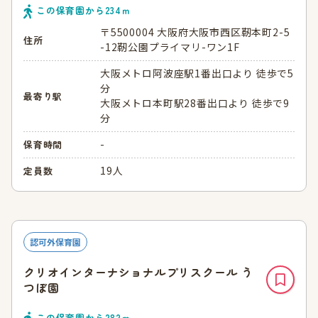
この保育園から
234
ｍ
〒5500004 大阪府大阪市西区靭本町2-5
住所
-12靭公園プライマリ-ワン1F
大阪メトロ阿波座駅1番出口より 徒歩で5
分
最寄り駅
大阪メトロ本町駅28番出口より 徒歩で9
分
-
保育時間
19人
定員数
認可外保育園
クリオインターナショナルプリスクール う
つぼ園
この保育園から
282
ｍ