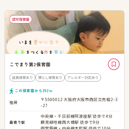
認可保育園
こでまり第2保育園
延長保育あり
慣らし保育あり
アレルギー対応あり
この保育園から
392
ｍ
〒5500012 大阪府大阪市西区立売堀2-3
住所
-27
中央線・千日前線阿波座駅 徒歩で4分
鶴見緑地線西大橋駅 徒歩で9分
最寄り駅
御堂筋線・中央線本町駅 徒歩で10分