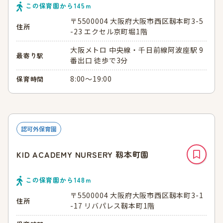
この保育園から
145
ｍ
〒5500004 大阪府大阪市西区靱本町3-5
住所
-23 エクセル京町堀1階
大阪メトロ 中央線・千日前線阿波座駅 9
最寄り駅
番出口 徒歩で3分
8:00～19:00
保育時間
認可外保育園
KID ACADEMY NURSERY 靱本町園
この保育園から
148
ｍ
〒5500004 大阪府大阪市西区靱本町3-1
住所
-17 リバパレス靱本町1階