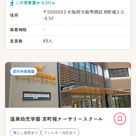
この保育園から
221
ｍ
〒5500003 大阪府大阪市西区京町堀3-5
住所
-6 5F
-
保育時間
49人
定員数
認可外保育園
蓮美幼児学園 京町堀ナーサリースクール
慣らし保育あり
アレルギー対応あり