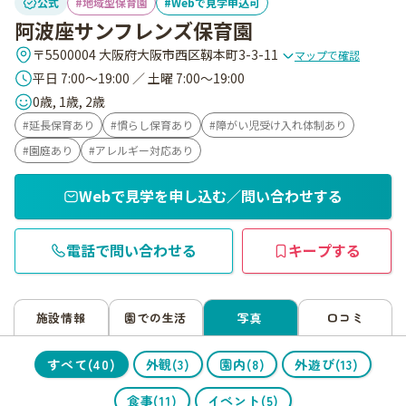
公式
地域型保育園
Webで見学申込可
阿波座サンフレンズ保育園
〒5500004 大阪府大阪市西区靱本町3-3-11
マップで確認
平日 7:00～19:00 ／ 土曜 7:00～19:00
0歳, 1歳, 2歳
延長保育あり
慣らし保育あり
障がい児受け入れ体制あり
園庭あり
アレルギー対応あり
Webで見学を申し込む／問い合わせする
電話で問い合わせる
キープする
施設情報
園での生活
写真
口コミ
すべて(40)
外観(3)
園内(8)
外遊び(13)
食事(11)
イベント(5)