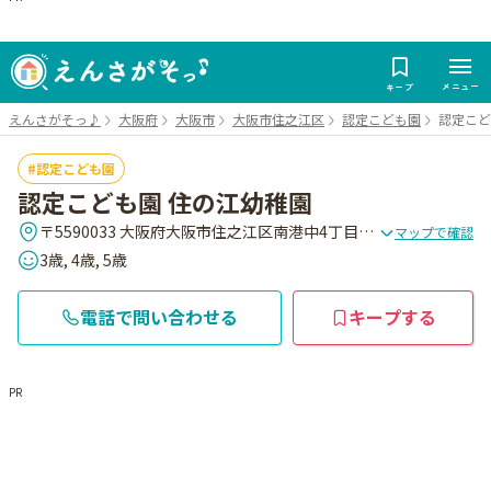
メニュー
キープ
えんさがそっ♪
大阪府
大阪市
大阪市住之江区
認定こども園
認定こど
認定こども園
認定こども園 住の江幼稚園
〒5590033 大阪府大阪市住之江区南港中4丁目4番32号
マップで確認
3歳, 4歳, 5歳
電話で問い合わせる
キープする
PR