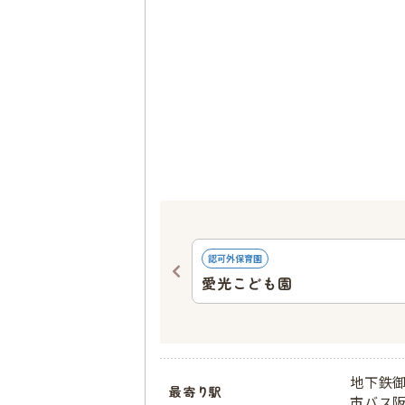
754
ｍ
認可外保育園
愛光こども園
地下鉄御
最寄り駅
市バス阪