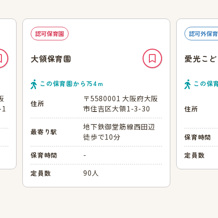
認可保育園
認可外保育
大領保育園
愛光こど
この保育園から
754
ｍ
この保
阪
〒5580001 大阪府大阪
住所
1
市住吉区大領1-3-30
住所
地下鉄御堂筋線西田辺
最寄り駅
徒歩で10分
保育時間
-
保育時間
定員数
90人
定員数