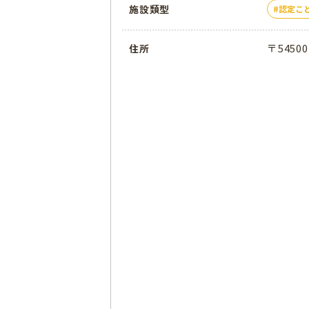
施設類型
認定こ
〒5450
住所