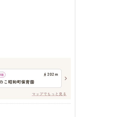
202
ｍ
育園
地域型保育園
のこ昭和町保育園
キッズハーモニー・あべ
マップでもっと見る