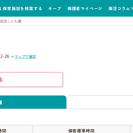
保育施設を検索する
キープ
保護者マイページ
保活コラム
認定こども園
-26
マップで確認
る
報
時間
保育標準時間