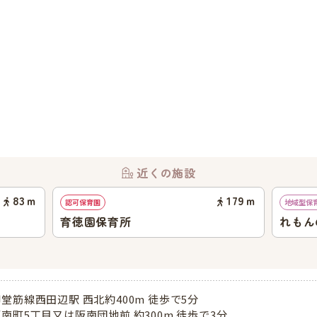
近くの施設
83
ｍ
179
ｍ
認可保育園
地域型保
育徳園保育所
れもん
堂筋線西田辺駅 西北約400m 徒歩で5分
南町5丁目又は阪南団地前 約300m 徒歩で3分