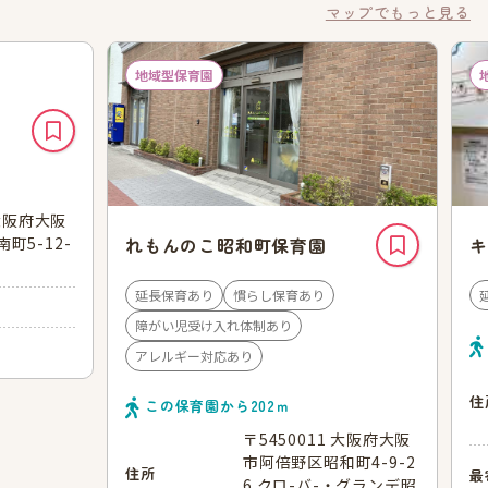
マップでもっと見る
地域型保育園
 大阪府大阪
町5-12-
れもんのこ昭和町保育園
キ
延長保育あり
慣らし保育あり
障がい児受け入れ体制あり
アレルギー対応あり
住
この保育園から
202
ｍ
〒5450011 大阪府大阪
市阿倍野区昭和町4-9-2
住所
最
6 クロ-バ-・グランデ昭