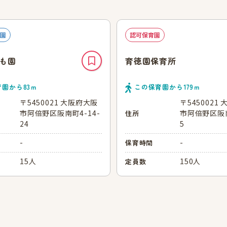
園
認可保育園
も園
育徳園保育所
育園から
83
ｍ
この保育園から
179
ｍ
〒5450021 大阪府大阪
〒5450021
市阿倍野区阪南町4-14-
市阿倍野区阪南
住所
24
5
-
-
保育時間
15人
150人
定員数