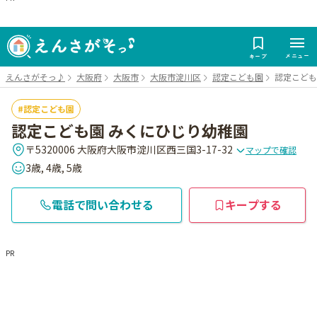
メニュー
キープ
えんさがそっ♪
大阪府
大阪市
大阪市淀川区
認定こども園
認定こども
認定こども園
認定こども園 みくにひじり幼稚園
〒5320006 大阪府大阪市淀川区西三国3-17-32
マップで確認
3歳, 4歳, 5歳
電話で問い合わせる
キープする
PR