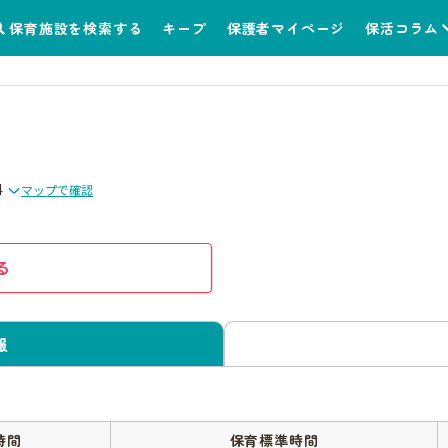
保育施設を検索する
キープ
保護者マイページ
保活コラム
4
マップで確認
る
報
時間
保育標準時間