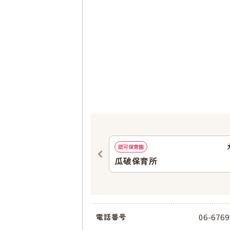
1373
ｍ
認可保育園
園
瓜破保育所
06-6769
電話番号