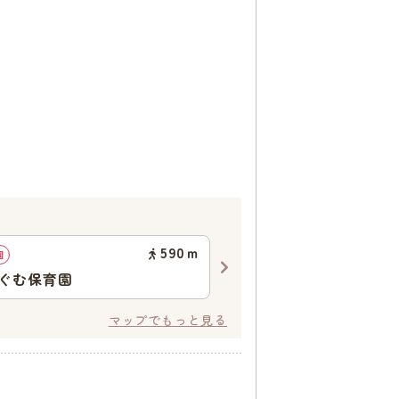
590
ｍ
園
認可保育園
ぐむ保育園
第三めぐむ保育園
マップでもっと見る