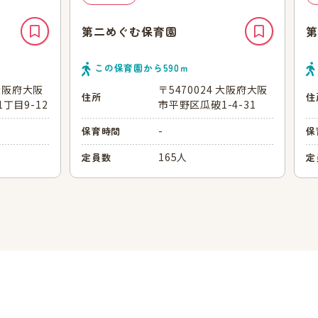
第二めぐむ保育園
第
この保育園から
590
ｍ
 大阪府大阪
〒5470024 大阪府大阪
住所
住
丁目9-12
市平野区瓜破1-4-31
-
保育時間
保
165人
定員数
定