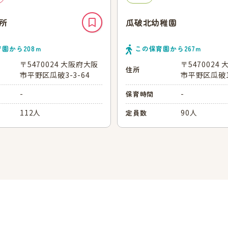
所
瓜破北幼稚園
育園から
208
ｍ
この保育園から
267
ｍ
〒5470024 大阪府大阪
〒5470024
住所
市平野区瓜破3-3-64
市平野区瓜破1
-
-
保育時間
112人
90人
定員数