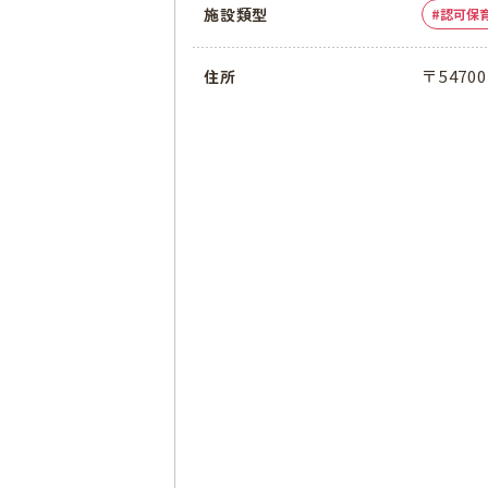
施設類型
認可保
〒5470
住所