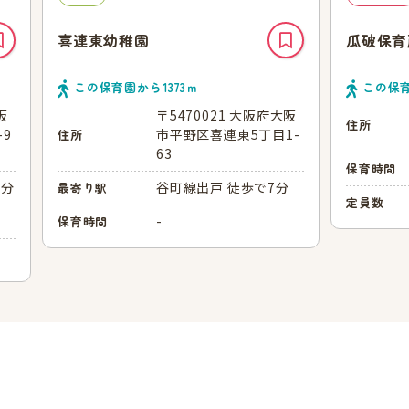
喜連東幼稚園
瓜破保育
この保育園から
1373
ｍ
この保
阪
〒5470021 大阪府大阪
住所
9
市平野区喜連東5丁目1-
住所
63
保育時間
0分
谷町線出戸 徒歩で7分
最寄り駅
定員数
-
保育時間