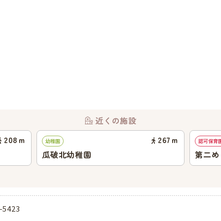
近くの施設
208
ｍ
267
ｍ
幼稚園
認可保育
瓜破北幼稚園
第二め
-5423