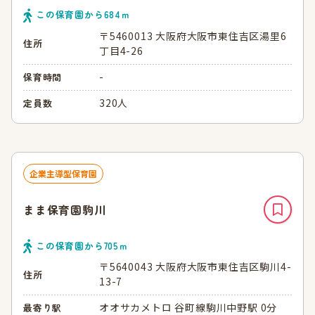
この保育園から
684
ｍ
〒5460013 大阪府大阪市東住吉区湯里6
住所
丁目4-26
-
保育時間
320人
定員数
企業主導型保育園
まま保育園駒川
この保育園から
705
ｍ
〒5640043 大阪府大阪市東住吉区駒川4-
住所
13-7
オオサカメトロ 谷町線駒川中野駅 0分
最寄り駅