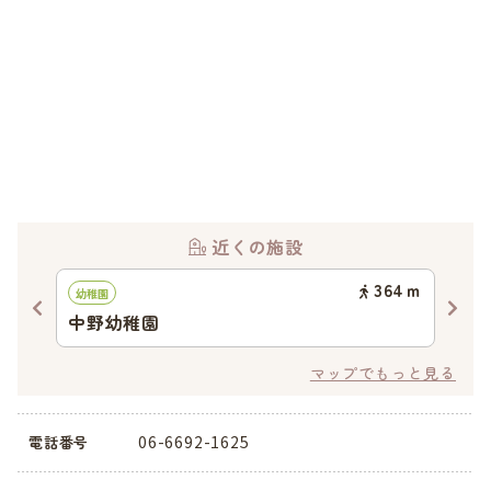
近くの施設
46
ｍ
364
ｍ
幼稚園
認可
中野幼稚園
鷹
マップでもっと見る
06-6692-1625
電話番号