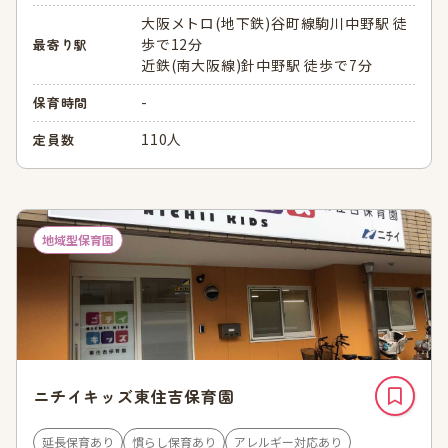
大阪メトロ(地下鉄)谷町線駒川中野駅 徒
歩で12分
最寄り駅
近鉄(南大阪線)針中野駅 徒歩で7分
-
保育時間
110人
定員数
地域型保育園
ニチイキッズ東住吉保育園
延長保育あり
慣らし保育あり
アレルギー対応あり