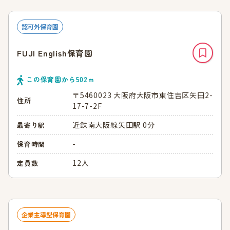
認可外保育園
FUJI English保育園
この保育園から
502
ｍ
〒5460023 大阪府大阪市東住吉区矢田2-
住所
17-7-2F
近鉄南大阪線矢田駅 0分
最寄り駅
-
保育時間
12人
定員数
企業主導型保育園