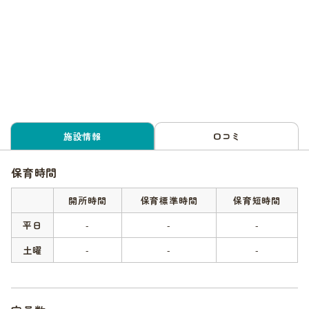
施設情報
口コミ
保育時間
開所時間
保育標準時間
保育短時間
平日
-
-
-
土曜
-
-
-