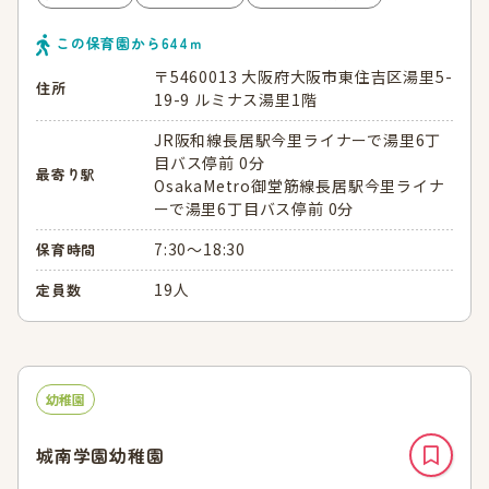
この保育園から
644
ｍ
〒5460013 大阪府大阪市東住吉区湯里5-
住所
19-9 ルミナス湯里1階
JR阪和線長居駅今里ライナーで湯里6丁
目バス停前 0分
最寄り駅
OsakaMetro御堂筋線長居駅今里ライナ
ーで湯里6丁目バス停前 0分
7:30～18:30
保育時間
19人
定員数
幼稚園
城南学園幼稚園