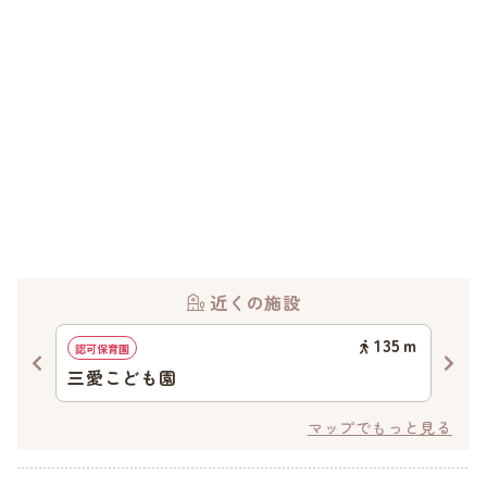
近くの施設
52
ｍ
135
ｍ
認可保育園
認定
三愛こども園
三
マップでもっと見る