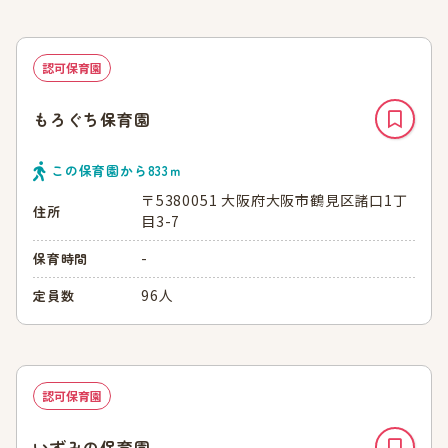
認可保育園
もろぐち保育園
この保育園から
833
ｍ
〒5380051 大阪府大阪市鶴見区諸口1丁
住所
目3-7
-
保育時間
96人
定員数
認可保育園
いずみの保育園