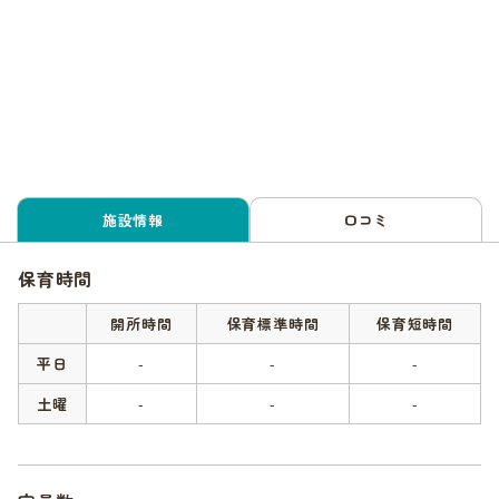
施設情報
口コミ
保育時間
開所時間
保育標準時間
保育短時間
平日
-
-
-
土曜
-
-
-