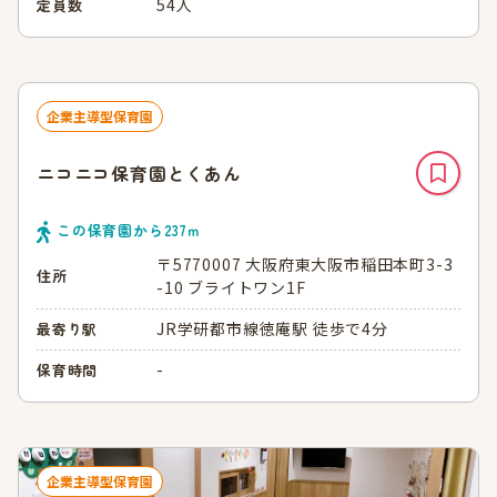
54人
定員数
企業主導型保育園
ニコニコ保育園とくあん
この保育園から
237
ｍ
〒5770007 大阪府東大阪市稲田本町3-3
住所
-10 ブライトワン1F
JR学研都市線徳庵駅 徒歩で4分
最寄り駅
-
保育時間
企業主導型保育園