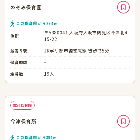
のぞみ保育園
この保育園から
294
ｍ
〒5380041 大阪府大阪市鶴見区今津北4-
住所
15-22
JR学研都市線徳庵駅 徒歩で5分
最寄り駅
-
保育時間
19人
定員数
認可保育園
今津保育所
この保育園から
391
ｍ