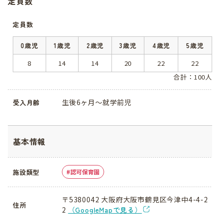
定員数
定員数
0歳児
1歳児
2歳児
3歳児
4歳児
5歳児
8
14
14
20
22
22
合計：100人
生後6ヶ月～就学前児
受入月齢
基本情報
施設類型
認可保育園
〒5380042 大阪府大阪市鶴見区今津中4-4-2
住所
2
（GoogleMapで見る）