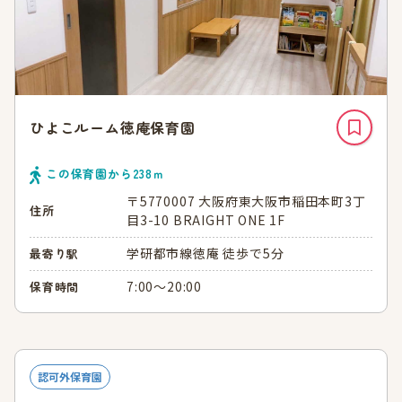
ひよこルーム徳庵保育園
この保育園から
238
ｍ
〒5770007 大阪府東大阪市稲田本町3丁
住所
目3-10 BRAIGHT ONE 1F
学研都市線徳庵 徒歩で5分
最寄り駅
7:00～20:00
保育時間
認可外保育園