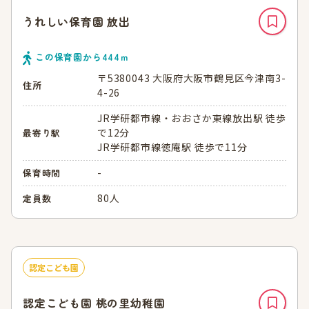
うれしい保育園 放出
この保育園から
444
ｍ
〒5380043 大阪府大阪市鶴見区今津南3-
住所
4-26
JR学研都市線・おおさか東線放出駅 徒歩
で12分
最寄り駅
JR学研都市線徳庵駅 徒歩で11分
-
保育時間
80人
定員数
認定こども園
認定こども園 桃の里幼稚園