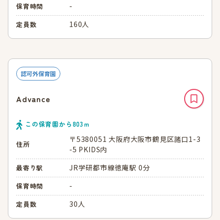
-
保育時間
160人
定員数
認可外保育園
Advance
この保育園から
803
ｍ
〒5380051 大阪府大阪市鶴見区諸口1-3
住所
-5 PKIDS内
JR学研都市線徳庵駅 0分
最寄り駅
-
保育時間
30人
定員数