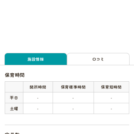
施設情報
口コミ
保育時間
開所時間
保育標準時間
保育短時間
平日
-
-
-
土曜
-
-
-