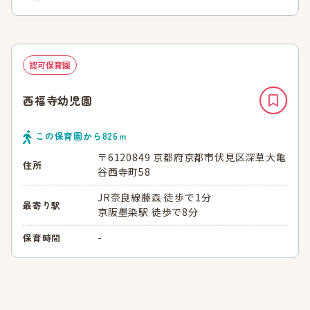
認可保育園
西福寺幼児園
この保育園から
826
ｍ
〒6120849 京都府京都市伏見区深草大亀
住所
谷西寺町58
JR奈良線藤森 徒歩で1分
最寄り駅
京阪墨染駅 徒歩で8分
-
保育時間