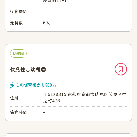
屋敷町11-1
-
保育時間
6人
定員数
幼稚園
伏見住吉幼稚園
この保育園から
560
ｍ
〒6128315 京都府京都市伏見区伏見区中
住所
之町478
-
保育時間