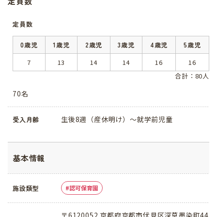
定員数
定員数
0歳児
1歳児
2歳児
3歳児
4歳児
5歳児
7
13
14
14
16
16
合計：80人
70名
生後8週（産休明け）～就学前児童
受入月齢
基本情報
施設類型
認可保育園
〒6120052 京都府京都市伏見区深草墨染町44