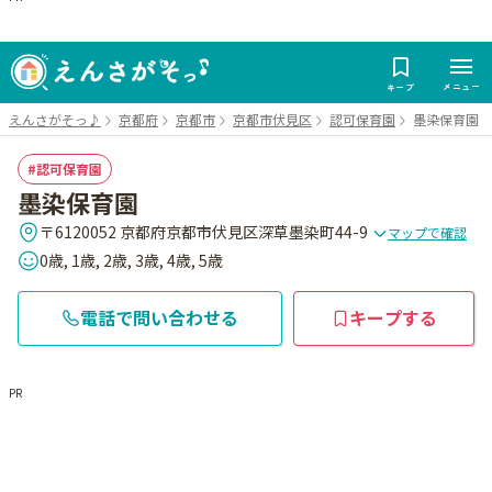
メニュー
キープ
えんさがそっ♪
京都府
京都市
京都市伏見区
認可保育園
墨染保育園
認可保育園
墨染保育園
〒6120052 京都府京都市伏見区深草墨染町44-9
マップで確認
0歳, 1歳, 2歳, 3歳, 4歳, 5歳
電話で問い合わせる
キープする
PR