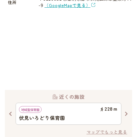
住所
-9
（GoogleMapで見る）
近くの施設
26
ｍ
228
ｍ
地域型保育園
企業
伏見いろどり保育園
墨
マップでもっと見る