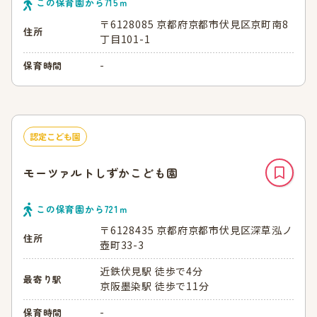
この保育園から
715
ｍ
〒6128085 京都府京都市伏見区京町南8
住所
丁目101-1
-
保育時間
認定こども園
モーツァルトしずかこども園
この保育園から
721
ｍ
〒6128435 京都府京都市伏見区深草泓ノ
住所
壺町33-3
近鉄伏見駅 徒歩で4分
最寄り駅
京阪墨染駅 徒歩で11分
-
保育時間