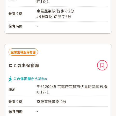
町18-1
京阪墨染駅 徒歩で2分
最寄り駅
JR藤森駅 徒歩で7分
-
保育時間
企業主導型保育園
にじの木保育園
この保育園から
399
ｍ
〒6120045 京都府京都市伏見区深草石橋
住所
町17-1
京阪電鉄黒染 0分
最寄り駅
-
保育時間