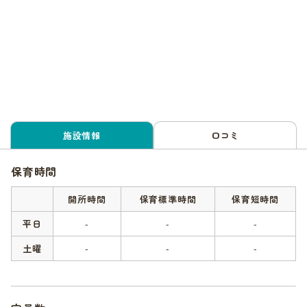
施設情報
口コミ
保育時間
開所時間
保育標準時間
保育短時間
平日
-
-
-
土曜
-
-
-