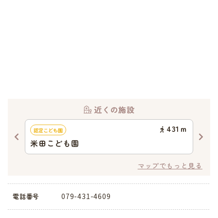
近くの施設
06
ｍ
431
ｍ
認定こども園
企業
米田こども園
ち
マップでもっと見る
079-431-4609
電話番号