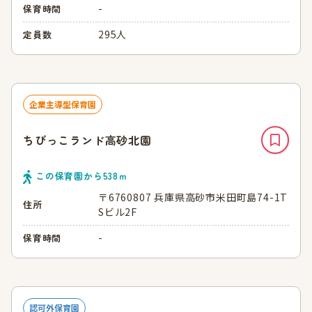
-
保育時間
295人
定員数
企業主導型保育園
ちびっこランド高砂北園
この保育園から
538
ｍ
〒6760807 兵庫県高砂市米田町島74-1T
住所
Sビル2F
-
保育時間
認可外保育園