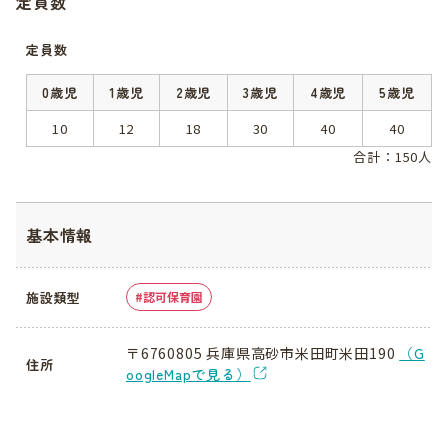
定員数
定員数
0歳児
1歳児
2歳児
3歳児
4歳児
5歳児
10
12
18
30
40
40
合計：150人
基本情報
施設類型
認可保育園
〒6760805 兵庫県高砂市米田町米田190
（G
住所
oogleMapで見る）